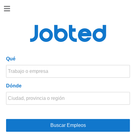
Jobted
Ofertas
Jobted
de
empleo
Salarios
Qué
Dónde