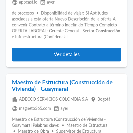
language
event_available
appcast.io
ayer
de procesos • Disponibilidad de viajar: Si Aptitudes
asociadas a esta oferta Nuevo Descripción de la oferta A
convenir Contrato a término indefinido Tiempo Completo
OFERTA LABORAL: Gerente General - Sector
Construcción
e Infraestructura (Confidencial...
Ver detalles
Maestro de Estructura (Construcción de
Vivienda) - Guaymaral
apartment
place
ADECCO SERVICIOS COLOMBIA S.A
Bogotá
language
event_available
magneto365.com
ayer
Maestro de Estructura (
Construcción
de Vivienda) -
Guaymaral Palabras clave: • Maestro de Estructura
• Maestro de Obra • Supervisor de Estructura