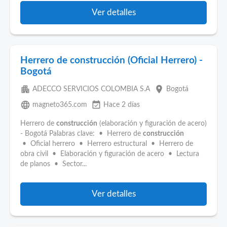
Ver detalles
Herrero de construcción (Oficial Herrero) -
Bogotá
apartment
place
ADECCO SERVICIOS COLOMBIA S.A
Bogotá
language
event_available
magneto365.com
Hace 2 días
Herrero de
construcción
(elaboración y figuración de acero)
- Bogotá Palabras clave: • Herrero de
construcción
• Oficial herrero • Herrero estructural • Herrero de
obra civil • Elaboración y figuración de acero • Lectura
de planos • Sector...
Ver detalles