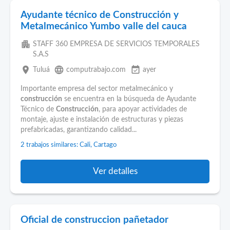
Ayudante técnico de Construcción y
Metalmecánico Yumbo valle del cauca
apartment
STAFF 360 EMPRESA DE SERVICIOS TEMPORALES
S.A.S
place
language
event_available
Tuluá
computrabajo.com
ayer
Importante empresa del sector metalmecánico y
construcción
se encuentra en la búsqueda de Ayudante
Técnico de
Construcción
, para apoyar actividades de
montaje, ajuste e instalación de estructuras y piezas
prefabricadas, garantizando calidad...
2 trabajos similares: Cali, Cartago
Ver detalles
Oficial de construccion pañetador