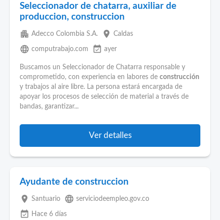
Seleccionador de chatarra, auxiliar de
produccion, construccion
apartment
place
Adecco Colombia S.A.
Caldas
language
event_available
computrabajo.com
ayer
Buscamos un Seleccionador de Chatarra responsable y
comprometido, con experiencia en labores de
construcción
y trabajos al aire libre. La persona estará encargada de
apoyar los procesos de selección de material a través de
bandas, garantizar...
Ver detalles
Ayudante de construccion
place
language
Santuario
serviciodeempleo.gov.co
event_available
Hace 6 días