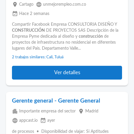
place
language
Cartago
unmejorempleo.com.co
event_available
Hace 2 semanas
Compartir Facebook Empresa CONSULTORIA DISEÑO Y
CONSTRUCCIÓN
DE PROYECTOS SAS Descripción de la
Empresa Pyme dedicada al diseño y
construcción
de
proyectos de infraestructura no residencial en diferentes
lugares del Pais. Departamento Valle...
2 trabajos similares: Cali, Tuluá
Ver detalles
Gerente general - Gerente General
apartment
place
Importante empresa del sector
Madrid
language
event_available
appcast.io
ayer
de procesos • Disponibilidad de viajar: Si Aptitudes