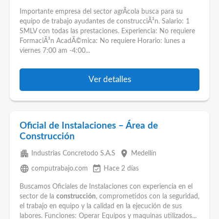
Importante empresa del sector agrÃ­cola busca para su
equipo de trabajo ayudantes de construcciÃ³n. Salario: 1
SMLV con todas las prestaciones. Experiencia: No requiere
FormaciÃ³n AcadÃ©mica: No requiere Horario: lunes a
viernes 7:00 am -4:00...
Ver detalles
Oficial de Instalaciones – Área de
Construcción
apartment
place
Industrias Concretodo S.A.S
Medellín
language
event_available
computrabajo.com
Hace 2 días
Buscamos Oficiales de Instalaciones con experiencia en el
sector de la
construcción
, comprometidos con la seguridad,
el trabajo en equipo y la calidad en la ejecución de sus
labores. Funciones: Operar Equipos y maquinas utilizados...