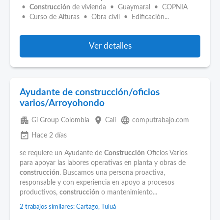
•
Construcción
de vivienda • Guaymaral • COPNIA
• Curso de Alturas • Obra civil • Edificación...
Ver detalles
Ayudante de construcción/oficios
varios/Arroyohondo
apartment
place
language
Gi Group Colombia
Cali
computrabajo.com
event_available
Hace 2 días
se requiere un Ayudante de
Construcción
Oficios Varios
para apoyar las labores operativas en planta y obras de
construcción
. Buscamos una persona proactiva,
responsable y con experiencia en apoyo a procesos
productivos,
construcción
o mantenimiento...
2 trabajos similares: Cartago, Tuluá