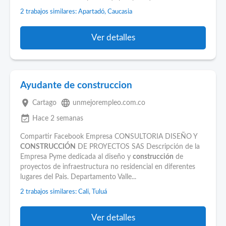
2 trabajos similares: Apartadó, Caucasia
Ver detalles
Ayudante de construccion
place
language
Cartago
unmejorempleo.com.co
event_available
Hace 2 semanas
Compartir Facebook Empresa CONSULTORIA DISEÑO Y
CONSTRUCCIÓN
DE PROYECTOS SAS Descripción de la
Empresa Pyme dedicada al diseño y
construcción
de
proyectos de infraestructura no residencial en diferentes
lugares del Pais. Departamento Valle...
2 trabajos similares: Cali, Tuluá
Ver detalles