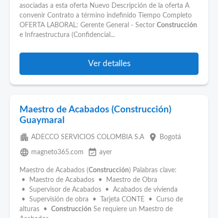
asociadas a esta oferta Nuevo Descripción de la oferta A
convenir Contrato a término indefinido Tiempo Completo
OFERTA LABORAL: Gerente General - Sector
Construcción
e Infraestructura (Confidencial...
Ver detalles
Maestro de Acabados (Construcción)
Guaymaral
apartment
place
ADECCO SERVICIOS COLOMBIA S.A
Bogotá
language
event_available
magneto365.com
ayer
Maestro de Acabados (
Construcción
) Palabras clave:
• Maestro de Acabados • Maestro de Obra
• Supervisor de Acabados • Acabados de vivienda
• Supervisión de obra • Tarjeta CONTE • Curso de
alturas •
Construcción
Se requiere un Maestro de