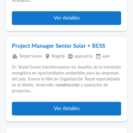
Acabados...
Ver detalles
Project Manager Senior Solar + BESS
apartment
place
language
event_available
Terpel Sunex
Bogotá
appcast.io
ayer
En Terpel Sunex transformamos los desafíos de la transición
energética en oportunidades sostenibles para las empresas
del país. Somos la filial de Organización Terpel especializada
en el diseño, desarrollo,
construcción
y operación de
proyectos...
Ver detalles