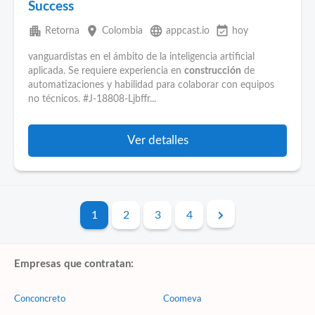
Success
apartment
place
language
event_available
Retorna
Colombia
appcast.io
hoy
vanguardistas en el ámbito de la inteligencia artificial
aplicada. Se requiere experiencia en
construcción
de
automatizaciones y habilidad para colaborar con equipos
no técnicos. #J-18808-Ljbffr...
Ver detalles
1
2
3
4
Empresas que contratan:
Conconcreto
Coomeva