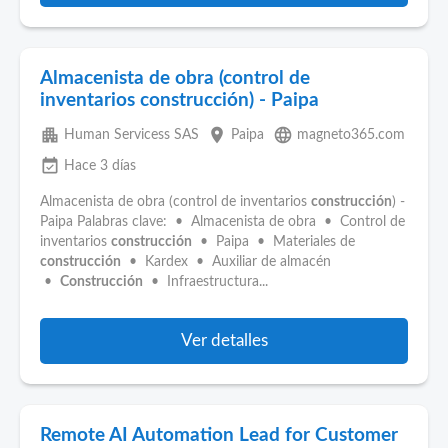
Almacenista de obra (control de
inventarios construcción) - Paipa
apartment
place
language
Human Servicess SAS
Paipa
magneto365.com
event_available
Hace 3 días
Almacenista de obra (control de inventarios
construcción
) -
Paipa Palabras clave: • Almacenista de obra • Control de
inventarios
construcción
• Paipa • Materiales de
construcción
• Kardex • Auxiliar de almacén
•
Construcción
• Infraestructura...
Ver detalles
Remote AI Automation Lead for Customer