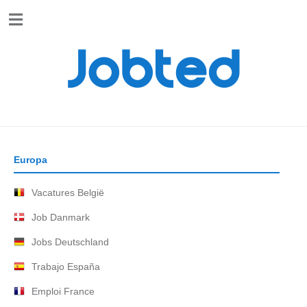
Jobted
Jobted
Ofertas
de
empleo
Salarios
Europa
Vacatures België
Job Danmark
Jobs Deutschland
Trabajo España
Emploi France