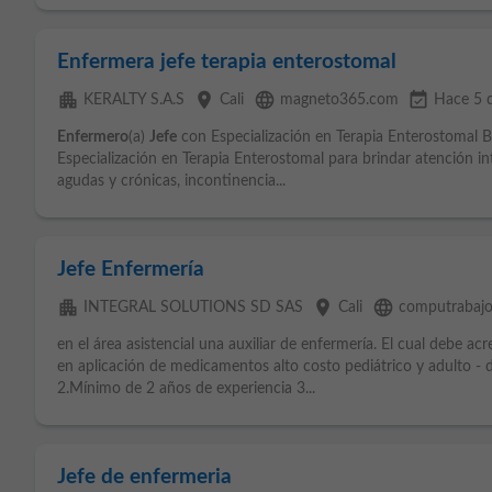
Enfermera jefe terapia enterostomal
apartment
place
language
event_available
KERALTY S.A.S
Cali
magneto365.com
Hace 5 d
Enfermero
(a)
Jefe
con Especialización en Terapia Enterostomal
Especialización en Terapia Enterostomal para brindar atención in
agudas y crónicas, incontinencia...
Jefe Enfermería
apartment
place
language
INTEGRAL SOLUTIONS SD SAS
Cali
computrabaj
en el área asistencial una auxiliar de enfermería. El cual debe a
en aplicación de medicamentos alto costo pediátrico y adulto - do
2.Mínimo de 2 años de experiencia 3...
Jefe de enfermeria