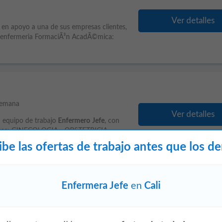
Ver detalles
 en apoyo a una de sus empresas clientes,
enfermeria FormaciÃ³n AcadÃ©mica:
semana
Ver detalles
su equipo de trabajo
Enfermero
Jefe
, con
s áreas: GINECOLOGIA - OBSTETRICIA
ibe las ofertas de trabajo antes que los d
Enfermera Jefe
en
Cali
s
Ver detalles
trabajo profesional en enfermería para el