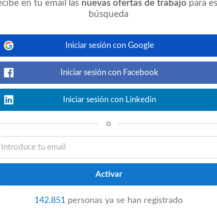
cibe en tu email las
nuevas ofertas de trabajo
para es
 {{*REQUISITOS: • Contar con Titulo
búsqueda
Iniciar sesión con Google
Iniciar sesión con Facebook
Ver detalles
jefatura, regente,
enfermero
, nurse,
Iniciar sesión con Linkedin
o
o Cali
event_available
m
ayer
Ver detalles
 en apoyo a una de sus empresas clientes,
nfermeria Formación Académica:
142.851
personas ya se han registrado