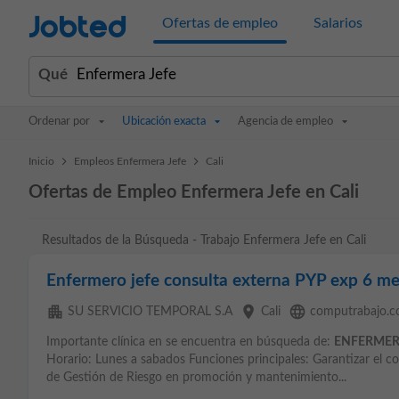
Jobted
Ofertas de empleo
Salarios
Qué
Ordenar por
Ubicación exacta
Agencia de empleo
>
>
Inicio
Empleos Enfermera Jefe
Cali
Ofertas de Empleo Enfermera Jefe en Cali
Resultados de la Búsqueda - Trabajo Enfermera Jefe en Cali
Enfermero jefe consulta externa PYP exp 6 me
apartment
place
language
SU SERVICIO TEMPORAL S.A
Cali
computrabajo.
Importante clínica en se encuentra en búsqueda de:
ENFERME
Horario: Lunes a sabados Funciones principales: Garantizar el 
de Gestión de Riesgo en promoción y mantenimiento...