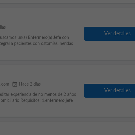
ías
Ver detalles
 Buscamos un(a)
Enfermero
(a)
Jefe
con
tegral a pacientes con ostomías, heridas
event_available
o.com
Hace 2 días
Ver detalles
creditar experiencia de no menos de 2 años
miciliario Requisitos: 1.
enfermero
jefe