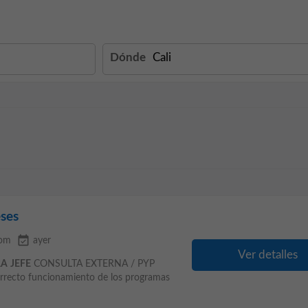
Dónde
ses
event_available
com
ayer
Ver detalles
RA
JEFE
CONSULTA EXTERNA / PYP
correcto funcionamiento de los programas