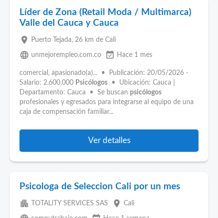
Líder de Zona (Retail Moda / Multimarca)
Valle del Cauca y Cauca
place
Puerto Tejada
, 26 km de Cali
language
event_available
unmejorempleo.com.co
Hace 1 mes
comercial, apasionado(a)... • Publicación: 20/05/2026 -
Salario: 2.600.000
Psicólogos
• Ubicación: Cauca |
Departamento: Cauca • Se buscan
psicólogos
profesionales y egresados para integrarse al equipo de una
caja de compensación familiar...
Ver detalles
Psicologa de Seleccion Cali por un mes
apartment
place
TOTALITY SERVICES SAS
Cali