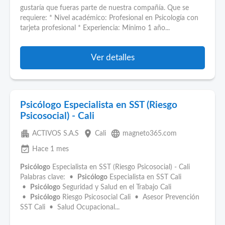
gustaría que fueras parte de nuestra compañía. Que se
requiere: * Nivel académico: Profesional en Psicología con
tarjeta profesional * Experiencia: Mínimo 1 año...
Ver detalles
Psicólogo Especialista en SST (Riesgo
Psicosocial) - Cali
apartment
place
language
ACTIVOS S.A.S
Cali
magneto365.com
event_available
Hace 1 mes
Psicólogo
Especialista en SST (Riesgo Psicosocial) - Cali
Palabras clave: •
Psicólogo
Especialista en SST Cali
•
Psicólogo
Seguridad y Salud en el Trabajo Cali
•
Psicólogo
Riesgo Psicosocial Cali • Asesor Prevención
SST Cali • Salud Ocupacional...