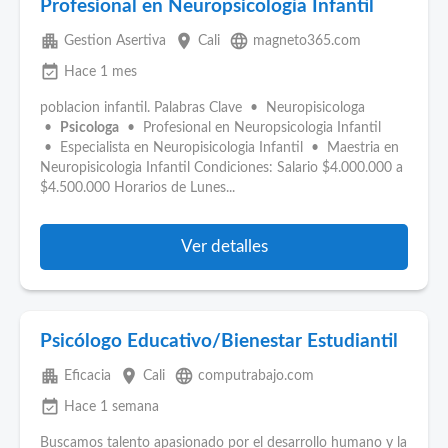
Profesional en Neuropsicología Infantil
apartment
place
language
Gestion Asertiva
Cali
magneto365.com
event_available
Hace 1 mes
poblacion infantil. Palabras Clave • Neuropisicologa
•
Psicologa
• Profesional en Neuropsicologia Infantil
• Especialista en Neuropisicologia Infantil • Maestria en
Neuropisicologia Infantil Condiciones: Salario $4.000.000 a
$4.500.000 Horarios de Lunes...
Ver detalles
Psicólogo Educativo/Bienestar Estudiantil
apartment
place
language
Eficacia
Cali
computrabajo.com
event_available
Hace 1 semana
Buscamos talento apasionado por el desarrollo humano y la