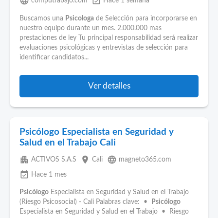
language
event_available
computrabajo.com
Hace 1 semana
Buscamos una
Psicologa
de Selección para incorporarse en
nuestro equipo durante un mes. 2.000.000 mas
prestaciones de ley Tu principal responsabilidad será realizar
evaluaciones psicológicas y entrevistas de selección para
identificar candidatos...
Ver detalles
Psicólogo Especialista en Seguridad y
Salud en el Trabajo Cali
apartment
place
language
ACTIVOS S.A.S
Cali
magneto365.com
event_available
Hace 1 mes
Psicólogo
Especialista en Seguridad y Salud en el Trabajo
(Riesgo Psicosocial) - Cali Palabras clave: •
Psicólogo
Especialista en Seguridad y Salud en el Trabajo • Riesgo