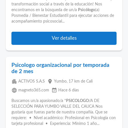
transformación social a través de la educación! Nos
encontramos en la búsqueda de un/a
Psicólogo
(a)
Posmedia / Bienestar Estudiantil para ejecutar acciones de
acompañamiento psicosocial...
Ver detalles
Psicologo organizacional por temporada
de 2 mes
apartment
place
ACTIVOS S.A.S
Yumbo
, 17 km de Cali
language
event_available
magneto365.com
Hace 6 días
Buscamos un/a apasionado/a *
PSICOLOGO
/A DE
SELECCIÓN PARA YUMBO VALLE DEL CAUCA Nos
gustaría que fueras parte de nuestra compañía. Que se
requiere: • Nivel académico: Profesional en Psicología con
tarjeta profesional • Experiencia: Mínimo 1 año...