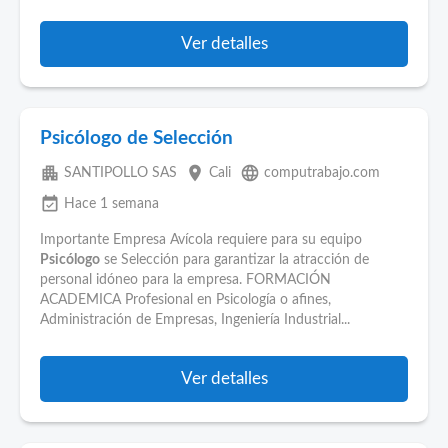
Ver detalles
Psicólogo de Selección
apartment
place
language
SANTIPOLLO SAS
Cali
computrabajo.com
event_available
Hace 1 semana
Importante Empresa Avícola requiere para su equipo
Psicólogo
se Selección para garantizar la atracción de
personal idóneo para la empresa. FORMACIÓN
ACADEMICA Profesional en Psicología o afines,
Administración de Empresas, Ingeniería Industrial...
Ver detalles