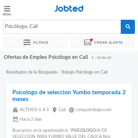
Jobted
Jobted
Ofertas
Psicólogo, Cali
de
empleo
Filtros
Crear alerta
Ofertas de Empleo Psicólogo en Cali
Ordenar por
Ubicación exacta
Agencia de empleo
1 - 10 de 10
Salarios
Resultados de la Búsqueda - Trabajo Psicólogo en Cali
Psicologo de seleccion Yumbo temporada 2
meses
apartment
place
language
ACTIVOS S A S
Cali
computrabajo.com
event_available
Hace 2 días
Buscamos un/a apasionado/a *
PSICOLOGO
/A DE
SELECCIÓN PARA YUMBO VALLE DEL CAUCA Nos