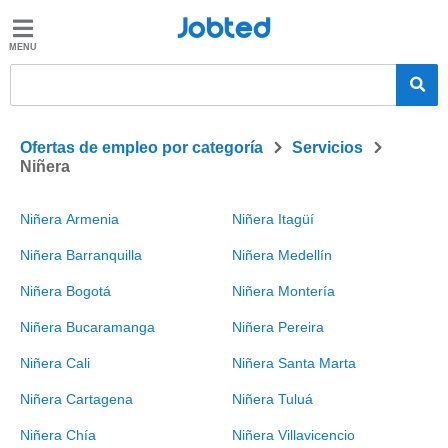
Jobted
Jobted
Ofertas
de
empleo
>
>
Ofertas de empleo por categoría
Servicios
Niñera
Salarios
Niñera Armenia
Niñera Itagüí
Niñera Barranquilla
Niñera Medellín
Niñera Bogotá
Niñera Montería
Niñera Bucaramanga
Niñera Pereira
Niñera Cali
Niñera Santa Marta
Niñera Cartagena
Niñera Tuluá
Niñera Chía
Niñera Villavicencio