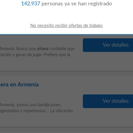
142.937
personas ya se han registrado
ñera en Armenia
Ver detalles
Armenia. Busco una
niñera
confiable que
ación y ganas de jugar. Prefiero que la
ñera en Armenia
Ver detalles
rmenia. somos una familia joven,
ganizados y respetuosos. - La ubicación