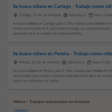
Se busca niñera en Cartago - Trabajo como ni
place
language
event_available
Cartago
, 35 km de Armenia
babysits.co
Hace 2 día
Se busca
niñera
en Cartago para 1 niño, trabajo para
niñera
en C
somos una familia de 4. Actualmente tengo un emprendimiento 
ubicación para el cuidado de niños preferida...
Se busca niñera en Pereira - Trabajo como niñe
place
language
event_available
Pereira
, 31 km de Armenia
babysits.co
Hace 4 días
Se busca
niñera
en Pereira para 1 niño, trabajo para
niñera
en Pe
responsable para cuidar a nuestro pequeño bebé lleno de energ
valora la confianza y el cariño...
Niñera – Trabajos relacionados en Armenia:
Cuidadora