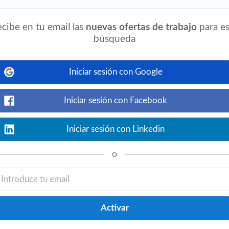
Ver detalles
 empresa en Buenaventura, te ofrecemos un
cibe en tu email las
nuevas ofertas de trabajo
para es
foque en seguridad vial. Si tienes licencia
búsqueda
Iniciar sesión con Google
ñera en Armenia
Iniciar sesión con Facebook
Ver detalles
 Armenia. Buscamos una
niñera
cariñosa
Iniciar sesión con Linkedin
ativo y un escolar amigable y conversador.
o
ra en Pereira
ana
Ver detalles
reira. Estoy buscando una
niñera
para
para recogerla, y estar por unas horas