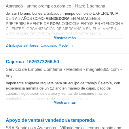
Apartadó
-
unmejorempleo.com.co
-
Hace 1 semana
del sur Horario: Lunes a Sabado / Tiempo completo EXPERIENCIA
DE 1 A 3 AÑOS COMO
VENDEDORA
EN ALMACENES,
PREFERIBLEMENTE DE
ROPA
CONOCIMIENTOS EN ATENCION A
CLIENTES, ORGANIZACIÓN DE MERCANCIA EN EL ALMACEN,
VITRINISMO, DESTREZA PARA CONTAR MERCANCIA...
Mostrar más
2 trabajos similares: Caucasia, Medellín
Cajero/a: 1626373266-50
Servicio de Empleo Comfama
-
Medellín
-
magneto365.com
-
hoy
Importante empresa requiere para su equipo de trabajo Cajero/a, con
experiencia mínima de un (1) año en manejo de cajas, pago de
cuotas, negociación de cartera y ventas de consumo masivo,
productos para el hogar,
ropa
, calzado o servicios...
Mostrar más
Apoyo de ventas/ vendedor/a temporada
S&A Servicios y Asesorias
-
Villavicencio
-
computrabajo.com