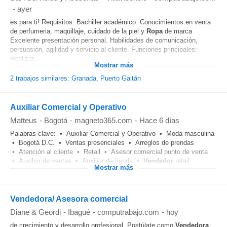
-
ayer
es para ti! Requisitos: Bachiller académico. Conocimientos en venta
de perfumeria, maquillaje, cuidado de la piel y
Ropa
de marca
Excelente presentación personal. Habilidades de comunicación,
persuasión, agilidad y servicio al cliente. Funciones principales:
Realizar...
Mostrar más
2 trabajos similares: Granada, Puerto Gaitán
Auxiliar Comercial y Operativo
Matteus
-
Bogotá
-
magneto365.com
-
Hace 6 días
Palabras clave: • Auxiliar Comercial y Operativo • Moda masculina
• Bogotá D.C. • Ventas presenciales • Arreglos de prendas
• Atención al cliente • Retail • Asesor comercial punto de venta
• Auxiliar de ventas • Auxiliar de tienda •
Vendedor
retail...
Mostrar más
Vendedora/ Asesora comercial
Diane & Geordi
-
Ibagué
-
computrabajo.com
-
hoy
de crecimiento y desarrollo profesional. Postúlate como
Vendedora