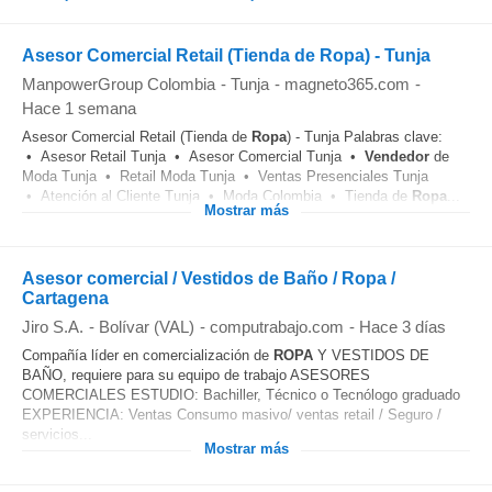
Asesor Comercial Retail (Tienda de Ropa) - Tunja
ManpowerGroup Colombia
-
Tunja
-
magneto365.com
-
Hace 1 semana
Asesor Comercial Retail (Tienda de
Ropa
) - Tunja Palabras clave:
• Asesor Retail Tunja • Asesor Comercial Tunja •
Vendedor
de
Moda Tunja • Retail Moda Tunja • Ventas Presenciales Tunja
• Atención al Cliente Tunja • Moda Colombia • Tienda de
Ropa
...
Mostrar más
Asesor comercial / Vestidos de Baño / Ropa /
Cartagena
Jiro S.A.
-
Bolívar (VAL)
-
computrabajo.com
-
Hace 3 días
Compañía líder en comercialización de
ROPA
Y VESTIDOS DE
BAÑO, requiere para su equipo de trabajo ASESORES
COMERCIALES ESTUDIO: Bachiller, Técnico o Tecnólogo graduado
EXPERIENCIA: Ventas Consumo masivo/ ventas retail / Seguro /
servicios...
Mostrar más