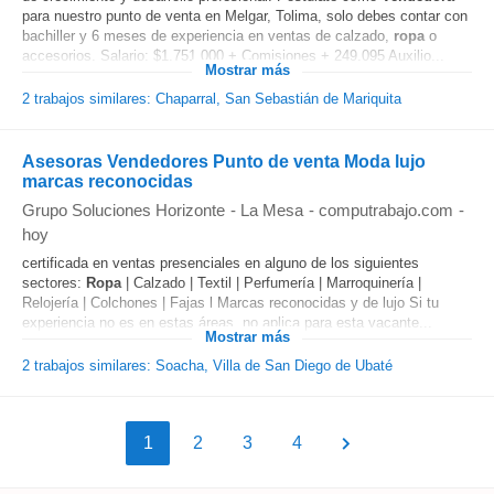
para nuestro punto de venta en Melgar, Tolima, solo debes contar con
bachiller y 6 meses de experiencia en ventas de calzado,
ropa
o
accesorios. Salario: $1.751.000 + Comisiones + 249.095 Auxilio...
Mostrar más
2 trabajos similares: Chaparral, San Sebastián de Mariquita
Asesoras Vendedores Punto de venta Moda lujo
marcas reconocidas
Grupo Soluciones Horizonte
-
La Mesa
-
computrabajo.com
-
hoy
certificada en ventas presenciales en alguno de los siguientes
sectores:
Ropa
| Calzado | Textil | Perfumería | Marroquinería |
Relojería | Colchones | Fajas l Marcas reconocidas y de lujo Si tu
experiencia no es en estas áreas, no aplica para esta vacante...
Mostrar más
2 trabajos similares: Soacha, Villa de San Diego de Ubaté
1
2
3
4