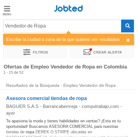
Jobted
Jobted
Ofertas
Vendedor de Ropa
de
empleo
Escribe la ciudad o zona de la que quieres ver resultados
Filtros
Crear alerta
Salarios
Ordenar por
Empresa
Agencia de empleo
Ofertas de Empleo Vendedor de Ropa en Colombia
1 - 15 de 52
Resultados de la Búsqueda - Empleo Vendedor de Ropa
Asesora comercial tiendas de ropa
BAGUER S.A.S
-
Barrancabermeja
-
computrabajo.com
-
ayer
Te apasiona la moda y tienes habilidades en ventas? ¡Esta es tu
oportunidad! Buscamos ASESORA COMERCIAL para nuestras
tiendas de
ropa
DEREK O STIRPE ubicadas en