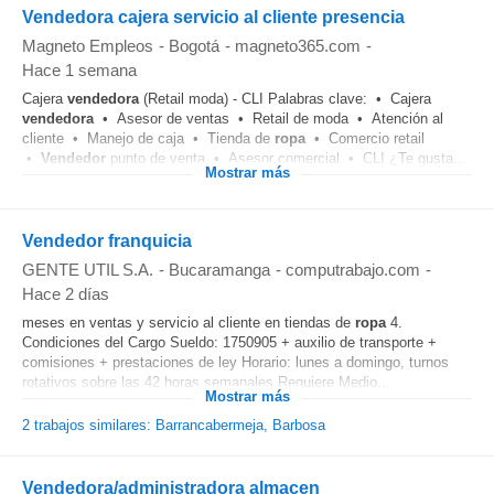
Vendedora cajera servicio al cliente presencia
Magneto Empleos
-
Bogotá
-
magneto365.com
-
Hace 1 semana
Cajera
vendedora
(Retail moda) - CLI Palabras clave: • Cajera
vendedora
• Asesor de ventas • Retail de moda • Atención al
cliente • Manejo de caja • Tienda de
ropa
• Comercio retail
•
Vendedor
punto de venta • Asesor comercial • CLI ¿Te gusta...
Mostrar más
Vendedor franquicia
GENTE UTIL S.A.
-
Bucaramanga
-
computrabajo.com
-
Hace 2 días
meses en ventas y servicio al cliente en tiendas de
ropa
4.
Condiciones del Cargo Sueldo: 1750905 + auxilio de transporte +
comisiones + prestaciones de ley Horario: lunes a domingo, turnos
rotativos sobre las 42 horas semanales Requiere Medio...
Mostrar más
2 trabajos similares: Barrancabermeja, Barbosa
Vendedora/administradora almacen