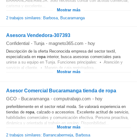
BARRANCABERMEJA. Solo necesitas contar con actitud comercial,
carisma y excelente...
Mostrar más
2 trabajos similares: Barbosa, Bucaramanga
Asesora Vendedora-307393
Confidential
-
Tunja
-
magneto365.com
-
hoy
Descripción de la oferta Reconocida empresa del sector textil,
especializada en
ropa
interior, busca asesoras comerciales para
unirse a su equipo en Tunja. Funciones principales: • Atención y
servicio al cliente. • Manejo de caja registradora...
Mostrar más
Asesor Comercial Bucaramanga tienda de ropa
GCO
-
Bucaramanga
-
computrabajo.com
-
hoy
preferiblemente en el sector retail moda. Se valorará experiencia en
tiendas de
ropa
, calzado o accesorios. Excelente actitud de servicio,
habilidades comerciales y comunicación efectiva. Persona proactiva,
dinámica y orientada al trabajo en equipo. Disponibilidad...
Mostrar más
2 trabajos similares: Barrancabermeja, Barbosa