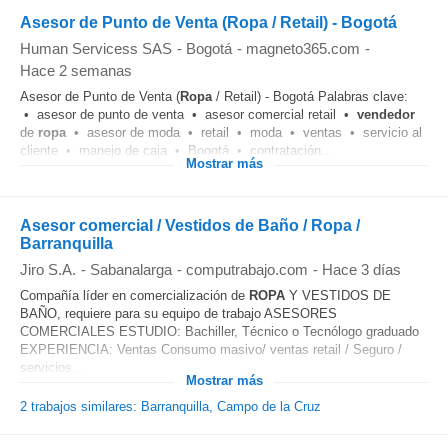
Asesor de Punto de Venta (Ropa / Retail) - Bogotá
Human Servicess SAS
-
Bogotá
-
magneto365.com
-
Hace 2 semanas
Asesor de Punto de Venta (
Ropa
/ Retail) - Bogotá Palabras clave:
• asesor de punto de venta • asesor comercial retail •
vendedor
de
ropa
• asesor de moda • retail • moda • ventas • servicio al
cliente • manejo de caja • Bogotá • contratación...
Mostrar más
Asesor comercial / Vestidos de Baño / Ropa /
Barranquilla
Jiro S.A.
-
Sabanalarga
-
computrabajo.com
-
Hace 3 días
Compañía líder en comercialización de
ROPA
Y VESTIDOS DE
BAÑO, requiere para su equipo de trabajo ASESORES
COMERCIALES ESTUDIO: Bachiller, Técnico o Tecnólogo graduado
EXPERIENCIA: Ventas Consumo masivo/ ventas retail / Seguro /
servicios...
Mostrar más
2 trabajos similares: Barranquilla, Campo de la Cruz