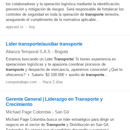
los colaboradores y la operación logística mediante la identificación,
prevención y mitigación de riesgos. Será responsable de fortalecer los
controles de seguridad en toda la operación de
transporte
terrestre,
asegurando el cumplimiento de la normativa aplicable...
appcast.io
-
hoy
Lider transporte/auxiliar transporte
Alianza Temporal S.A.S
-
Bogotá
Estamos buscando un Lider
Transporte
! Si tienes experiencia en
operaciones logísticas y te apasiona coordinar procesos de
transporte
y despacho de mercancía, ¡queremos conocerte! ¿Qué te
ofrecemos? • Salario: $2.100.000 + auxilio de
transporte
...
computrabajo.com
-
Hace 2 días
Gerente General | Liderazgo en Transporte y
Crecimiento
Michael Page Colombia
-
San Gil
Michael Page Colombia busca un líder estratégico para dirigir un
negocio en el sector de
Transporte
y Distribución en San Gil,
Santander. Se espera que el candidato desarrolle y supervise