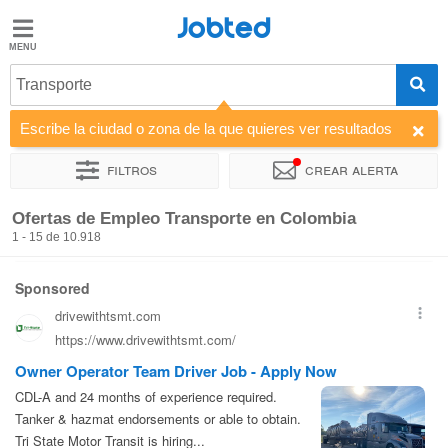
Jobted
Jobted
Ofertas
Transporte
de
empleo
Escribe la ciudad o zona de la que quieres ver resultados
Filtros
Crear alerta
Salarios
Ordenar por
Empresa
Agencia de empleo
Horas de traba
Ofertas de Empleo Transporte en Colombia
1 - 15 de 10.918