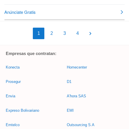
1
2
3
4
Empresas que contratan:
Konecta
Homecenter
Prosegur
D1
Envia
A'hora SAS
Expreso Bolivariano
EMI
Emtelco
Outsourcing S.A