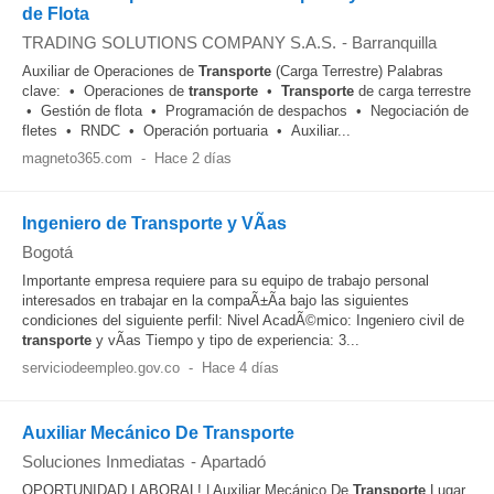
de Flota
TRADING SOLUTIONS COMPANY S.A.S.
-
Barranquilla
Auxiliar de Operaciones de
Transporte
(Carga Terrestre) Palabras
clave: • Operaciones de
transporte
•
Transporte
de carga terrestre
• Gestión de flota • Programación de despachos • Negociación de
fletes • RNDC • Operación portuaria • Auxiliar...
magneto365.com
-
Hace 2 días
Ingeniero de Transporte y VÃ­as
Bogotá
Importante empresa requiere para su equipo de trabajo personal
interesados en trabajar en la compaÃ±Ã­a bajo las siguientes
condiciones del siguiente perfil: Nivel AcadÃ©mico: Ingeniero civil de
transporte
y vÃ­as Tiempo y tipo de experiencia: 3...
serviciodeempleo.gov.co
-
Hace 4 días
Auxiliar Mecánico De Transporte
Soluciones Inmediatas
-
Apartadó
OPORTUNIDAD LABORAL! | Auxiliar Mecánico De
Transporte
Lugar