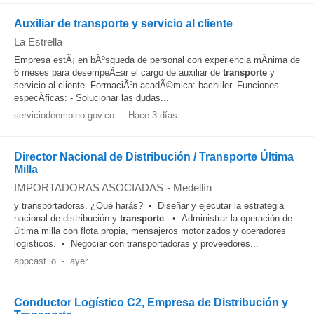
Auxiliar de transporte y servicio al cliente
La Estrella
Empresa estÃ¡ en bÃºsqueda de personal con experiencia mÃ­nima de
6 meses para desempeÃ±ar el cargo de auxiliar de
transporte
y
servicio al cliente. FormaciÃ³n acadÃ©mica: bachiller. Funciones
especÃ­ficas: - Solucionar las dudas...
serviciodeempleo.gov.co
-
Hace 3 días
Director Nacional de Distribución / Transporte Última
Milla
IMPORTADORAS ASOCIADAS
-
Medellín
y transportadoras. ¿Qué harás? • Diseñar y ejecutar la estrategia
nacional de distribución y
transporte
. • Administrar la operación de
última milla con flota propia, mensajeros motorizados y operadores
logísticos. • Negociar con transportadoras y proveedores...
appcast.io
-
ayer
Conductor Logístico C2, Empresa de Distribución y