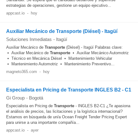
estrategias de operaciones, gestione un equipo ejecutivo...
appcast.io
-
hoy
Auxiliar Mecánico de Transporte (Diésel) - Itagüí
Soluciones Inmediatas
-
Itagüí
Auxiliar Mecánico de
Transporte
(Diésel) - Itagüí Palabras clave:
• Auxiliar Mecánico de
Transporte
• Auxiliar Mecánico Automotriz
• Técnico en Mecánica Diésel • Mantenimiento Vehicular
• Mantenimiento Automotriz • Mantenimiento Preventivo...
magneto365.com
-
hoy
Especialista en Pricing de Transporte INGLES B2 - C1
Gi Group
-
Bogotá
Especialista en Pricing de
Transporte
- INGLES B2-C1 ¿Te apasiona
el análisis de precios, las licitaciones y la logística internacional?
Estamos en búsqueda de un/a Ocean Freight Tender Pricing Expert
para unirse a una importante compañía...
appcast.io
-
ayer