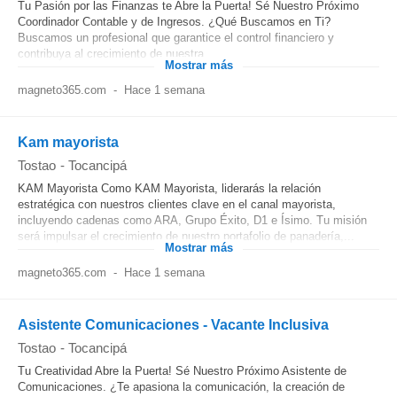
Tu Pasión por las Finanzas te Abre la Puerta! Sé Nuestro Próximo
Coordinador Contable y de Ingresos. ¿Qué Buscamos en Ti?
Buscamos un profesional que garantice el control financiero y
contribuya al crecimiento de nuestra...
Mostrar más
magneto365.com
-
Hace 1 semana
Kam mayorista
Tostao
-
Tocancipá
KAM Mayorista Como KAM Mayorista, liderarás la relación
estratégica con nuestros clientes clave en el canal mayorista,
incluyendo cadenas como ARA, Grupo Éxito, D1 e Ísimo. Tu misión
será impulsar el crecimiento de nuestro portafolio de panadería,...
Mostrar más
magneto365.com
-
Hace 1 semana
Asistente Comunicaciones - Vacante Inclusiva
Tostao
-
Tocancipá
Tu Creatividad Abre la Puerta! Sé Nuestro Próximo Asistente de
Comunicaciones. ¿Te apasiona la comunicación, la creación de