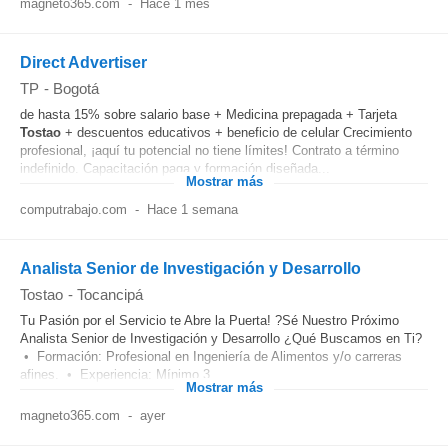
magneto365.com
-
Hace 1 mes
Direct Advertiser
TP
-
Bogotá
de hasta 15% sobre salario base + Medicina prepagada + Tarjeta
Tostao
+ descuentos educativos + beneficio de celular Crecimiento
profesional, ¡aquí tu potencial no tiene límites! Contrato a término
indefinido. Capacitación paga y formación diseñada...
Mostrar más
computrabajo.com
-
Hace 1 semana
Analista Senior de Investigación y Desarrollo
Tostao
-
Tocancipá
Tu Pasión por el Servicio te Abre la Puerta! ?Sé Nuestro Próximo
Analista Senior de Investigación y Desarrollo ¿Qué Buscamos en Ti?
• Formación: Profesional en Ingeniería de Alimentos y/o carreras
afines. • Experiencia: Mínimo 3...
Mostrar más
magneto365.com
-
ayer