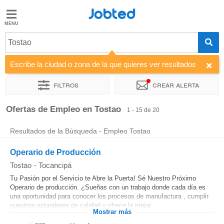
Jobted
Jobted
Ofertas
Tostao
de
empleo
Escribe la ciudad o zona de la que quieres ver resultados
Filtros
Crear alerta
Salarios
Ordenar por
Empresa
Ofertas de Empleo en Tostao
1 - 15 de 20
Resultados de la Búsqueda - Empleo Tostao
Operario de Producción
Tostao
-
Tocancipá
Tu Pasión por el Servicio te Abre la Puerta! Sé Nuestro Próximo
Operario de producción. ¿Sueñas con un trabajo donde cada día es
una oportunidad para conocer los procesos de manufactura , cumplir
nuestros estanderes de calidad y ofrece la mejor...
Mostrar más