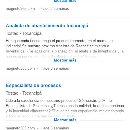
Mostrar más
magneto365.com
-
Hace 2 semanas
Analista de abastecimiento tocancipá
Tostao
-
Tocancipá
Haz que cada tienda tenga el producto correcto, en el momento
indicado! Sé nuestro próximo Analista de Reabastecimiento e
Inventarios. ¿Te apasiona la planeación, el análisis de inventarios y la
optimización de la cadena de abastecimiento? Si eres...
Mostrar más
magneto365.com
-
Hace 3 semanas
Especialista de procesos
Tostao
-
Tocancipá
Lidera la excelencia en nuestros procesos! Sé nuestro próximo
Especialista de Procesos. ¿Te apasiona la calidad, la mejora continua
y la inocuidad alimentaria? Si cuentas con experiencia implementando
y fortaleciendo sistemas de gestión en la...
Mostrar más
magneto365.com
-
Hace 3 semanas