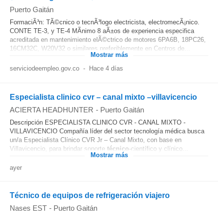
Puerto Gaitán
FormaciÃ³n: TÃ©cnico o tecnÃ³logo electricista, electromecÃ¡nico.
CONTE TE-3, y TE-4 MÃ­nimo 8 aÃ±os de experiencia especifica
acreditada en mantenimiento elÃ©ctrico de motores 6PA6B, 18PC26,
16CM32C, W20V32 o similares preferiblemente en Centros de...
Mostrar más
serviciodeempleo.gov.co
-
Hace 4 días
Especialista clinico cvr – canal mixto –villavicencio
ACIERTA HEADHUNTER
-
Puerto Gaitán
Descripción ESPECIALISTA CLINICO CVR - CANAL MIXTO -
VILLAVICENCIO Compañía líder del sector tecnología médica busca
un/a Especialista Clínico CVR Jr – Canal Mixto, con base en
Villavicencio, para brindar soporte
técnico
-científico y clínico...
Mostrar más
ayer
Técnico de equipos de refrigeración viajero
Nases EST
-
Puerto Gaitán