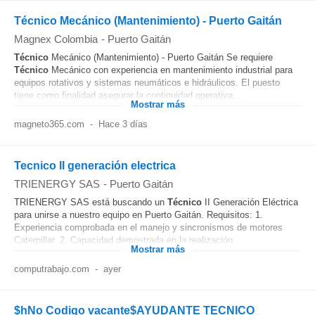
Técnico Mecánico (Mantenimiento) - Puerto Gaitán
Magnex Colombia
-
Puerto Gaitán
Técnico
Mecánico (Mantenimiento) - Puerto Gaitán Se requiere
Técnico
Mecánico con experiencia en mantenimiento industrial para
equipos rotativos y sistemas neumáticos e hidráulicos. El puesto
tiene como finalidad asegurar la continuidad operativa...
Mostrar más
magneto365.com
-
Hace 3 días
Tecnico II generación electrica
TRIENERGY SAS
-
Puerto Gaitán
TRIENERGY SAS está buscando un
Técnico
II Generación Eléctrica
para unirse a nuestro equipo en Puerto Gaitán. Requisitos: 1.
Experiencia comprobada en el manejo y sincronismos de motores
Caterpillar. 2. Capacidad demostrada en la realización...
Mostrar más
computrabajo.com
-
ayer
$hNo Codigo vacante$AYUDANTE TECNICO