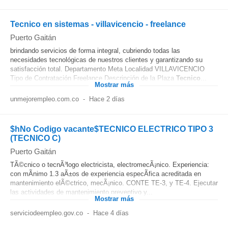
Tecnico en sistemas - villavicencio - freelance
Puerto Gaitán
brindando servicios de forma integral, cubriendo todas las
necesidades tecnológicas de nuestros clientes y garantizando su
satisfacción total. Departamento Meta Localidad VILLAVICENCIO
Tipo de Contratación Freelance Descripción de la Plaza
Tecnico
...
Mostrar más
unmejorempleo.com.co
-
Hace 2 días
$hNo Codigo vacante$TECNICO ELECTRICO TIPO 3
(TECNICO C)
Puerto Gaitán
TÃ©cnico o tecnÃ³logo electricista, electromecÃ¡nico. Experiencia:
con mÃ­nimo 1.3 aÃ±os de experiencia especÃ­fica acreditada en
mantenimiento elÃ©ctrico, mecÃ¡nico. CONTE TE-3, y TE-4. Ejecutar
las actividades de mantenimiento preventivo y...
Mostrar más
serviciodeempleo.gov.co
-
Hace 4 días