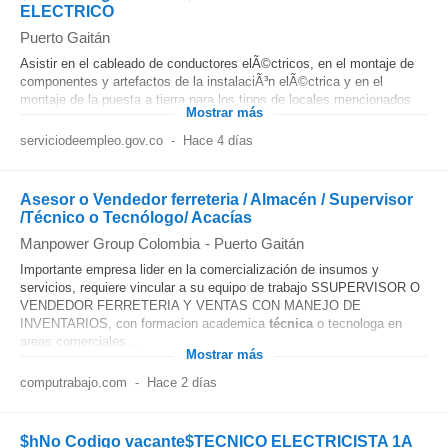
ELECTRICO
Puerto Gaitán
Asistir en el cableado de conductores elÃ©ctricos, en el montaje de
componentes y artefactos de la instalaciÃ³n elÃ©ctrica y en el
montaje de la puesta a tierra para los tipos de locales mencionados
Mostrar más
serviciodeempleo.gov.co
-
Hace 4 días
Asesor o Vendedor ferreteria / Almacén / Supervisor
/Técnico o Tecnólogo/ Acacías
Manpower Group Colombia
-
Puerto Gaitán
Importante empresa lider en la comercialización de insumos y
servicios, requiere vincular a su equipo de trabajo SSUPERVISOR O
VENDEDOR FERRETERIA Y VENTAS CON MANEJO DE
INVENTARIOS, con formacion academica
técnica
o tecnologa en
areas comerciales...
Mostrar más
computrabajo.com
-
Hace 2 días
$hNo Codigo vacante$TECNICO ELECTRICISTA 1A