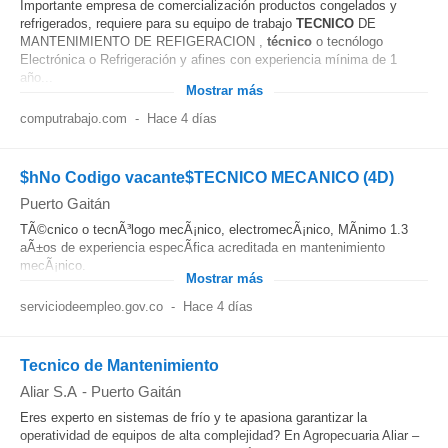
Importante empresa de comercialización productos congelados y
refrigerados, requiere para su equipo de trabajo
TECNICO
DE
MANTENIMIENTO DE REFIGERACION ,
técnico
o tecnólogo
Electrónica o Refrigeración y afines con experiencia mínima de 1
año...
Mostrar más
computrabajo.com
-
Hace 4 días
$hNo Codigo vacante$TECNICO MECANICO (4D)
Puerto Gaitán
TÃ©cnico o tecnÃ³logo mecÃ¡nico, electromecÃ¡nico, MÃ­nimo 1.3
aÃ±os de experiencia especÃ­fica acreditada en mantenimiento
mecÃ¡nico.
Mostrar más
serviciodeempleo.gov.co
-
Hace 4 días
Tecnico de Mantenimiento
Aliar S.A
-
Puerto Gaitán
Eres experto en sistemas de frío y te apasiona garantizar la
operatividad de equipos de alta complejidad? En Agropecuaria Aliar –