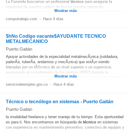
La Fazenda buscamos un profesional
técnico
para asegurar la
integridad de nuestra cadena de frío en nuestra operación...
Mostrar más
computrabajo.com
-
Hace 4 días
$hNo Codigo vacante$AYUDANTE TECNICO
METALMECANICO
Puerto Gaitán
Apoyar actividades de la especialidad metalmecÃ¡nica (soldadura,
pailerÃ­a, tuberÃ­a, andamios y mecÃ¡nica) que estÃ¡n siendo
lideradas por un tÃ©cnico de un nivel superior o un supervisor,
asegurando el cumplimiento de las normas HSEQ durante la...
Mostrar más
serviciodeempleo.gov.co
-
Hace 4 días
Técnico o tecnólogo en sistemas - Puerto Gaitán
Puerto Gaitán
la modalidad freelance y tener manejo de tu tiempo. Esta oportunidad
es para ti. Nos encontramos en búsqueda de
técnico
en sistemas
con experiencia en mantenimiento preventivo, correctivo de equipos y