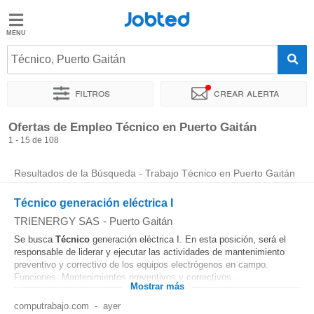
Jobted
Jobted
Ofertas
Técnico, Puerto Gaitán
de
empleo
Filtros
Crear alerta
Ordenar por
Ubicación exacta
Empresa
Agencia de empl
Ofertas de Empleo Técnico en Puerto Gaitán
Salarios
1 - 15 de 108
Resultados de la Búsqueda - Trabajo Técnico en Puerto Gaitán
Técnico generación eléctrica I
TRIENERGY SAS
-
Puerto Gaitán
Se busca
Técnico
generación eléctrica I. En esta posición, será el
responsable de liderar y ejecutar las actividades de mantenimiento
preventivo y correctivo de los equipos electrógenos en campo.
Funciones: Mantenimientos preventivos y correctivos...
Mostrar más
computrabajo.com
-
ayer