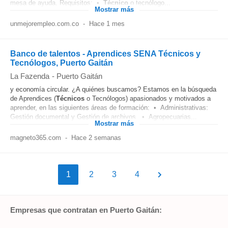
mesa de ayuda. Requisitos: •
Técnico
o tecnólogo...
Mostrar más
unmejorempleo.com.co
-
Hace 1 mes
Banco de talentos - Aprendices SENA Técnicos y
Tecnólogos, Puerto Gaitán
La Fazenda
-
Puerto Gaitán
y economía circular. ¿A quiénes buscamos? Estamos en la búsqueda
de Aprendices (
Técnicos
o Tecnólogos) apasionados y motivados a
aprender, en las siguientes áreas de formación: • Administrativas:
Gestión documental y Gestión de archivos. • Agropecuarias...
Mostrar más
magneto365.com
-
Hace 2 semanas
1
2
3
4
Empresas que contratan en Puerto Gaitán: