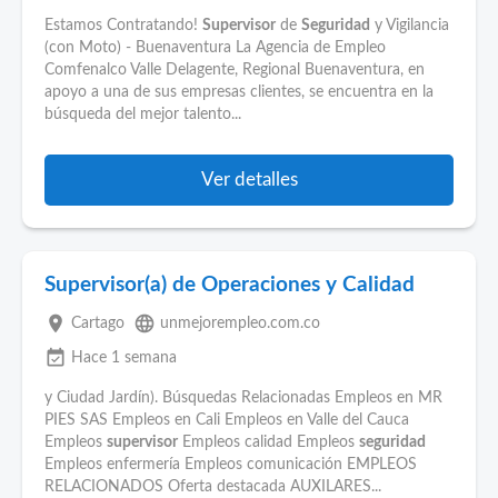
Estamos Contratando!
Supervisor
de
Seguridad
y Vigilancia
(con Moto) - Buenaventura La Agencia de Empleo
Comfenalco Valle Delagente, Regional Buenaventura, en
apoyo a una de sus empresas clientes, se encuentra en la
búsqueda del mejor talento...
Ver detalles
Supervisor(a) de Operaciones y Calidad
place
language
Cartago
unmejorempleo.com.co
event_available
Hace 1 semana
y Ciudad Jardín). Búsquedas Relacionadas Empleos en MR
PIES SAS Empleos en Cali Empleos en Valle del Cauca
Empleos
supervisor
Empleos calidad Empleos
seguridad
Empleos enfermería Empleos comunicación EMPLEOS
RELACIONADOS Oferta destacada AUXILARES...