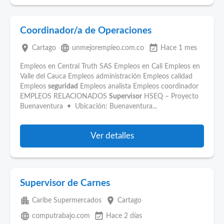
Coordinador/a de Operaciones
place
language
event_available
Cartago
unmejorempleo.com.co
Hace 1 mes
Empleos en Central Truth SAS Empleos en Cali Empleos en
Valle del Cauca Empleos administración Empleos calidad
Empleos
seguridad
Empleos analista Empleos coordinador
EMPLEOS RELACIONADOS
Supervisor
HSEQ – Proyecto
Buenaventura • Ubicación: Buenaventura...
Ver detalles
Supervisor de Carnes
apartment
place
Caribe Supermercados
Cartago
language
event_available
computrabajo.com
Hace 2 días