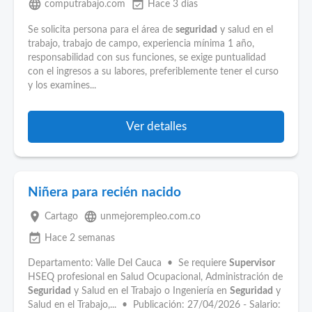
language
event_available
computrabajo.com
Hace 3 días
Se solicita persona para el área de
seguridad
y salud en el
trabajo, trabajo de campo, experiencia mínima 1 año,
responsabilidad con sus funciones, se exige puntualidad
con el ingresos a su labores, preferiblemente tener el curso
y los examines...
Ver detalles
Niñera para recién nacido
place
language
Cartago
unmejorempleo.com.co
event_available
Hace 2 semanas
Departamento: Valle Del Cauca • Se requiere
Supervisor
HSEQ profesional en Salud Ocupacional, Administración de
Seguridad
y Salud en el Trabajo o Ingeniería en
Seguridad
y
Salud en el Trabajo,... • Publicación: 27/04/2026 - Salario: