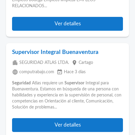
Empleos bodega Empleos limpieza EMPLEOS
RELACIONADOS...
Ver detalles
Supervisor Integral Buenaventura
apartment
place
SEGURIDAD ATLAS LTDA.
Cartago
language
event_available
computrabajo.com
Hace 3 días
Seguridad
Atlas requiere un
Supervisor
Integral para
Buenaventura. Estamos en búsqueda de una persona con
habilidades y experiencia en la supervisión de personal, con
competencias en Orientación al cliente, Comunicación,
Solución de problemas...
Ver detalles