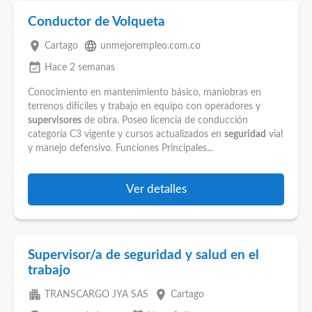
Conductor de Volqueta
place
language
Cartago
unmejorempleo.com.co
event_available
Hace 2 semanas
Conocimiento en mantenimiento básico, maniobras en
terrenos difíciles y trabajo en equipo con operadores y
supervisores
de obra. Poseo licencia de conducción
categoría C3 vigente y cursos actualizados en
seguridad
vial
y manejo defensivo. Funciones Principales...
Ver detalles
Supervisor/a de seguridad y salud en el
trabajo
apartment
place
TRANSCARGO JYA SAS
Cartago