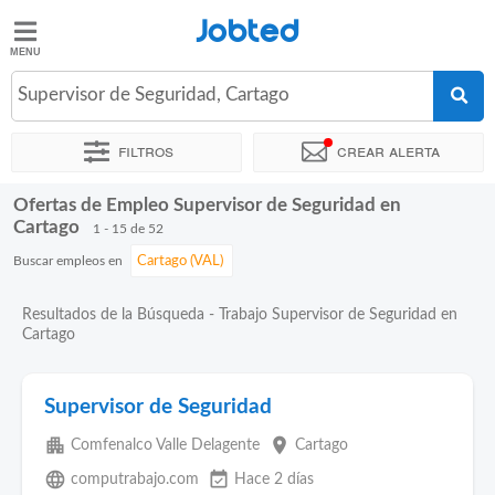
Jobted
Jobted
Ofertas
Supervisor de Seguridad, Cartago
de
empleo
Filtros
Crear alerta
Ofertas de Empleo Supervisor de Seguridad en
Ordenar por
Ubicación exacta
Agencia de empleo
Salarios
Cartago
1 - 15 de 52
Buscar empleos en
Resultados de la Búsqueda - Trabajo Supervisor de Seguridad en
Cartago
Supervisor de Seguridad
apartment
place
Comfenalco Valle Delagente
Cartago
language
event_available
computrabajo.com
Hace 2 días