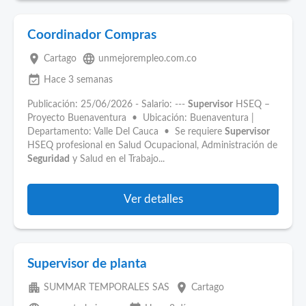
Coordinador Compras
place
language
Cartago
unmejorempleo.com.co
event_available
Hace 3 semanas
Publicación: 25/06/2026 - Salario: ---
Supervisor
HSEQ –
Proyecto Buenaventura • Ubicación: Buenaventura |
Departamento: Valle Del Cauca • Se requiere
Supervisor
HSEQ profesional en Salud Ocupacional, Administración de
Seguridad
y Salud en el Trabajo...
Ver detalles
Supervisor de planta
apartment
place
SUMMAR TEMPORALES SAS
Cartago