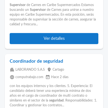
Supervisor
de Carnes en Caribe Supermercados Estamos
buscando un
Supervisor
de Carnes para unirse a nuestro
equipo en Caribe Supermercados. En esta posición, serás
responsable de supervisar la sección de carnes, asegurar la
calidad y frescura...
Ver detalles
Coordinador de seguridad
apartment
place
LABORANDO S.A.S
Cartago
language
event_available
computrabajo.com
Hace 2 días
con los equipos internos y los clientes. 5. Experiencia: El
candidato deberá tener una experiencia mínima de dos
años en el cargo de coordinador de multi contrato o
similares en el sector de la
seguridad
. Responsabilidades: 1.
Coordinar y gestionar los contratos...