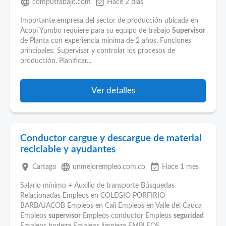
language
event_available
computrabajo.com
Hace 2 días
Importante empresa del sector de producción ubicada en
Acopi Yumbo requiere para su equipo de trabajo
Supervisor
de Planta con experiencia mínima de 2 años. Funciones
principales: Supervisar y controlar los procesos de
producción. Planificar...
Ver detalles
Conductor cargue y descargue de material
reciclable y ayudantes
place
language
event_available
Cartago
unmejorempleo.com.co
Hace 1 mes
Salario mínimo + Auxilio de transporte Búsquedas
Relacionadas Empleos en COLEGIO PORFIRIO
BARBAJACOB Empleos en Cali Empleos en Valle del Cauca
Empleos
supervisor
Empleos conductor Empleos
seguridad