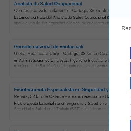
Analista de Salud Ocupacional
Comfenalco Valle Delagente
-
Cartago
, 38 km de Calarcá
-
c
Estamos Contratando! Analista de
Salud
Ocupacional (SST) - Buena
apoyo a una de sus empresas clientes, se encuentra en la búsqueda d
Rec
Gerente nacional de ventas cali
Global Healthcare Chile
-
Cartago
, 38 km de Calarcá
-
appcas
en Administración de Empresas, Ingeniería Industrial o en áreas de 
relacionada de 5 a 10 años liderando equipos de ventas en dispositiv
Fisioterapeuta Especialista en Seguridad y Salud en 
Pereira
, 32 km de Calarcá
-
areandina.edu.co
-
Hace 4 días
Fisioterapeuta Especialista en Seguridad y
Salud
en el Trabajo – Pe
Seguridad y
Salud
en el Trabajo (SST) para laborar en la ciudad de P