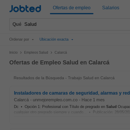
Jobted
Ofertas de empleo
Salarios
Qué
Ordenar por
Ubicación exacta
>
>
Inicio
Empleos Salud
Calarcá
Ofertas de Empleo Salud en Calarcá
Resultados de la Búsqueda - Trabajo Salud en Calarcá
Instaladores de camaras de seguridad, alarmas y re
Calarcá
-
unmejorempleo.com.co
-
Hace 1 mes
Dc • Opción 1: Profesional con Título de pregrado en
Salud
Ocupaci
cualquier otro pregrado siempre y cuando... • Publicación: 28/05/20