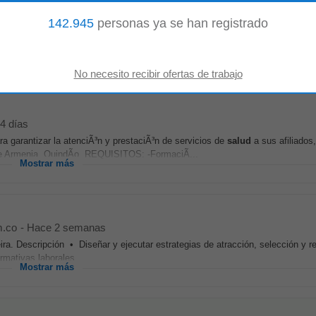
1 semana
142.945
personas ya se han registrado
mpresa IPS DE
SALUD
OCUPACIONAL Departamento Valle del Cauca Locali
ipción de la Plaza CENTRO MEDICO...
Mostrar más
4 días
ra garantizar la atenciÃ³n y prestaciÃ³n de servicios de
salud
a sus afiliados
rmenia, QuindÃ­o. REQUISITOS: -FormaciÃ...
Mostrar más
m.co
-
Hace 2 semanas
ra. Descripción • Diseñar y ejecutar estrategias de atracción, selección y r
rmativas laborales...
Mostrar más