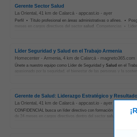
Gerente Sector Salud
La Oriental
, 41 km de Calarcá
-
appcast.io
-
ayer
Perfil • Título profesional en áreas administrativas o afines. • Pos
meses en cargos directivos del sector
salud
. Competencias • Lidera
Líder Seguridad y Salud en el Trabajo Armenia
Homecenter
-
Armenia
, 4 km de Calarcá
-
magneto365.com
Únete a nuestro equipo como Líder de Seguridad y
Salud
en el Trab
apasionado por la seguridad, el bienestar de las personas y la sostenib
Gerente de Salud: Liderazgo Estratégico y Resultad
La Oriental
, 41 km de Calarcá
-
appcast.io
-
ayer
¡R
CONFIDENCIAL busca un líder directivo con formación en administració
de 24 meses en cargos directivos dentro del sector
salud
y capacidad