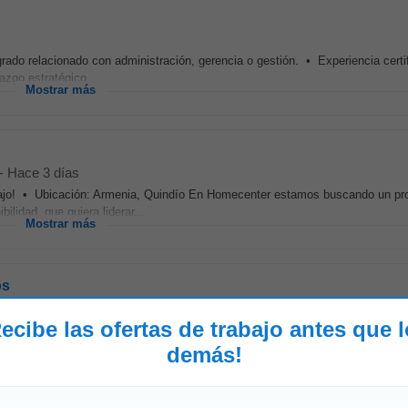
grado relacionado con administración, gerencia o gestión. • Experiencia certi
zgo estratégico...
Mostrar más
-
Hace 3 días
ajo! • Ubicación: Armenia, Quindío En Homecenter estamos buscando un pro
ilidad, que quiera liderar...
Mostrar más
os
ecibe las ofertas de trabajo antes que 
n y posgrado relacionado para orientar la estrategia institucional. Se requi
 de dirigir áreas...
demás!
Mostrar más