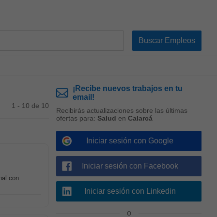
¡Recibe nuevos trabajos en tu
email!
1 - 10 de 10
Recibirás actualizaciones sobre las últimas
ofertas para:
Salud
en
Calarcá
Iniciar sesión con Google
Iniciar sesión con Facebook
nal con
Iniciar sesión con Linkedin
o