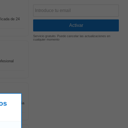
ficada de 24
Servicio gratuito. Puede cancelar las actualizaciones en
cualquier momento
fesional
los
ere experiencia