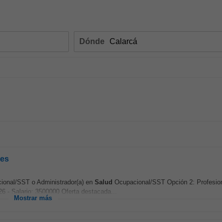
Dónde
des
onal/SST o Administrador(a) en
Salud
Ocupacional/SST Opción 2: Profesio
26 - Salario: 3500000 Oferta destacada...
Mostrar más