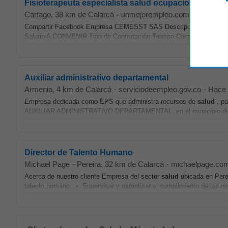
Fisioterapeuta especialista salud ocupacional
Cartago
, 38 km de Calarcá
-
unmejorempleo.com.co
-
Hace 
Compartir Facebook Empresa CEMESST SAS Descripción de la E
Salario A CONVENIR Tipo de Contratación Tiempo Completo Descr
Auxiliar administrativo departamental
Armenia
, 4 km de Calarcá
-
serviciodeempleo.gov.co
-
Hace 
Empresa dedicada como EPS que administra recursos de
salud
, pa
AUXILIAR ADMINISTRATIVO DEPARTAMENTAL, en el municipio de A
Director de Talento Humano
Michael Page
-
Pereira
, 32 km de Calarcá
-
michaelpage.co
Acerca de nuestro cliente Empresa del sector
salud
ubicada en Perei
talento humano. • Supervisar y garantizar el cumplimiento de las no