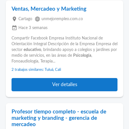
Ventas, Mercadeo y Marketing
place
language
Cartago
unmejorempleo.com.co
event_available
Hace 3 semanas
Compartir Facebook Empresa Instituto Nacional de
Orientación Integral Descripción de la Empresa Empresa del
sector
educativo
, brindando apoyo a colegios y jardines por
medio de servicios, en las áreas de
Psicología
,
Fonoaudiología, Terapia...
2 trabajos similares: Tuluá, Cali
Ver detalles
Profesor tiempo completo - escuela de
marketing y branding - gerencia de
mercadeo