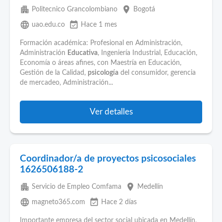
apartment
place
Politecnico Grancolombiano
Bogotá
language
event_available
uao.edu.co
Hace 1 mes
Formación académica: Profesional en Administración,
Administración
Educativa
, Ingeniería Industrial, Educación,
Economía o áreas afines, con Maestría en Educación,
Gestión de la Calidad,
psicología
del consumidor, gerencia
de mercadeo, Administración...
Ver detalles
Coordinador/a de proyectos psicosociales
1626506188-2
apartment
place
Servicio de Empleo Comfama
Medellín
language
event_available
magneto365.com
Hace 2 días
Importante empresa del sector social ubicada en Medellín,