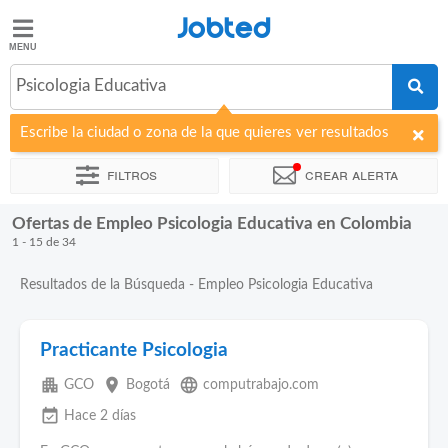
Jobted
Jobted
Ofertas
Psicologia Educativa
de
empleo
Escribe la ciudad o zona de la que quieres ver resultados
Filtros
Crear alerta
Salarios
Ofertas de Empleo Psicologia Educativa en Colombia
Ordenar por
Empresa
Agencia de empleo
1 - 15 de 34
Resultados de la Búsqueda - Empleo Psicologia Educativa
Practicante Psicologia
apartment
place
language
GCO
Bogotá
computrabajo.com
event_available
Hace 2 días