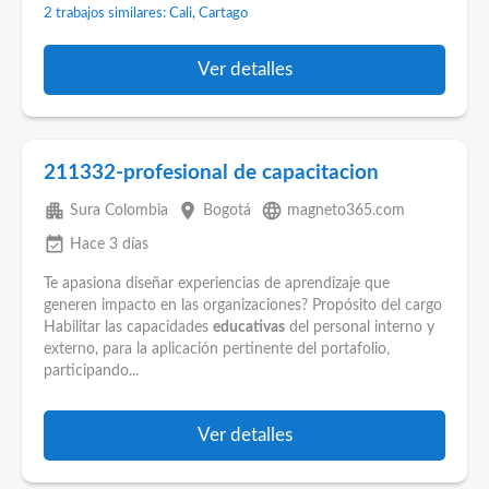
2 trabajos similares: Cali, Cartago
Ver detalles
211332-profesional de capacitacion
apartment
place
language
Sura Colombia
Bogotá
magneto365.com
event_available
Hace 3 días
Te apasiona diseñar experiencias de aprendizaje que
generen impacto en las organizaciones? Propósito del cargo
Habilitar las capacidades
educativas
del personal interno y
externo, para la aplicación pertinente del portafolio,
participando...
Ver detalles