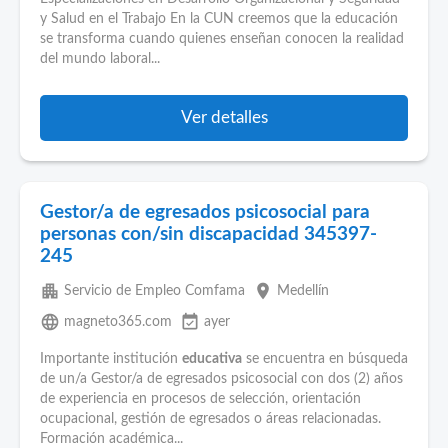
y Salud en el Trabajo En la CUN creemos que la educación
se transforma cuando quienes enseñan conocen la realidad
del mundo laboral...
Ver detalles
Gestor/a de egresados psicosocial para
personas con/sin discapacidad 345397-
245
apartment
place
Servicio de Empleo Comfama
Medellín
language
event_available
magneto365.com
ayer
Importante institución
educativa
se encuentra en búsqueda
de un/a Gestor/a de egresados psicosocial con dos (2) años
de experiencia en procesos de selección, orientación
ocupacional, gestión de egresados o áreas relacionadas.
Formación académica...