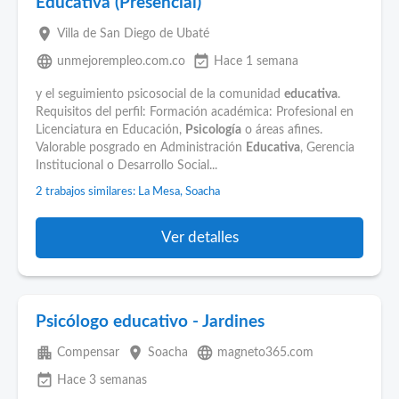
Educativa (Presencial)
place
Villa de San Diego de Ubaté
language
event_available
unmejorempleo.com.co
Hace 1 semana
y el seguimiento psicosocial de la comunidad
educativa
.
Requisitos del perfil: Formación académica: Profesional en
Licenciatura en Educación,
Psicología
o áreas afines.
Valorable posgrado en Administración
Educativa
, Gerencia
Institucional o Desarrollo Social...
2 trabajos similares: La Mesa, Soacha
Ver detalles
Psicólogo educativo - Jardines
apartment
place
language
Compensar
Soacha
magneto365.com
event_available
Hace 3 semanas