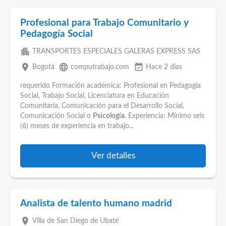
Profesional para Trabajo Comunitario y
Pedagogía Social
apartment
TRANSPORTES ESPECIALES GALERAS EXPRESS SAS
place
language
event_available
Bogotá
computrabajo.com
Hace 2 días
requerido Formación académica: Profesional en Pedagogía
Social, Trabajo Social, Licenciatura en Educación
Comunitaria, Comunicación para el Desarrollo Social,
Comunicación Social o
Psicología
. Experiencia: Mínimo seis
(6) meses de experiencia en trabajo...
Ver detalles
Analista de talento humano madrid
place
Villa de San Diego de Ubaté