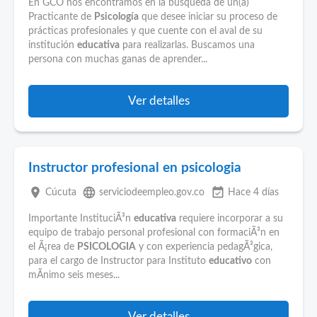
En GCO nos encontramos en la búsqueda de un(a)
Practicante de
Psicología
que desee iniciar su proceso de
prácticas profesionales y que cuente con el aval de su
institución
educativa
para realizarlas. Buscamos una
persona con muchas ganas de aprender...
Ver detalles
Instructor profesional en psicologia
place
language
event_available
Cúcuta
serviciodeempleo.gov.co
Hace 4 días
Importante InstituciÃ³n
educativa
requiere incorporar a su
equipo de trabajo personal profesional con formaciÃ³n en
el Ã¡rea de
PSICOLOGIA
y con experiencia pedagÃ³gica,
para el cargo de Instructor para Instituto
educativo
con
mÃ­nimo seis meses...
Ver detalles