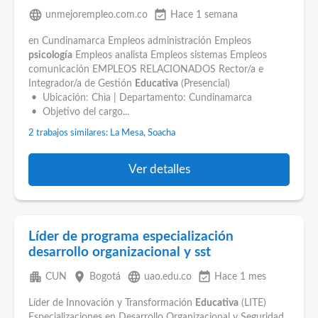
language
event_available
unmejorempleo.com.co
Hace 1 semana
en Cundinamarca Empleos administración Empleos
psicología
Empleos analista Empleos sistemas Empleos
comunicación EMPLEOS RELACIONADOS Rector/a e
Integrador/a de Gestión
Educativa
(Presencial)
• Ubicación: Chìa | Departamento: Cundinamarca
• Objetivo del cargo...
2 trabajos similares: La Mesa, Soacha
Ver detalles
Líder de programa especialización
desarrollo organizacional y sst
apartment
place
language
event_available
CUN
Bogotá
uao.edu.co
Hace 1 mes
Líder de Innovación y Transformación
Educativa
(LITE)
Especializaciones en Desarrollo Organizacional y Seguridad