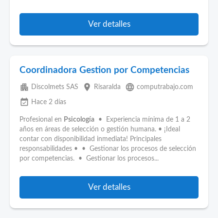
Ver detalles
Coordinadora Gestion por Competencias
apartment
place
language
Discolmets SAS
Risaralda
computrabajo.com
event_available
Hace 2 días
Profesional en
Psicología
• Experiencia mínima de 1 a 2
años en áreas de selección o gestión humana. • ¡Ideal
contar con disponibilidad inmediata! Principales
responsabilidades • • Gestionar los procesos de selección
por competencias. • Gestionar los procesos...
Ver detalles