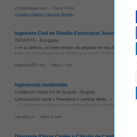
computrabajo.com
-
Hace 4 días
2 trabajos similares: Caucasia, Medellín
Ingeniero Civil de Diseño Estructural Junior - San a
TIEMPOS
-
Envigado
o en su defecto, un fuerte énfasis de pregrado en esta área. Experien
enfocada exclusivamente en diseño estructural. El rol está diseñado
magneto365.com
-
Hace 1 mes
Ingeniero/a multimedia
Fundación Santa Fe de Bogotá
-
Bogotá
Comunicación social y Periodismo o carreras afines. • Profesional
• Conocimientos técnicos en software de edición multimedia y exper
uao.edu.co
-
Hace 1 mes
Dibujante (Obras Civiles y Cálculo de Cantidades) -