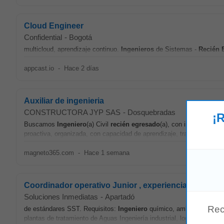
Cloud Engineer
Confidential
-
Bogotá
multicloud, aprendizaje continuo.
Ingenieros
de Sistemas -
Recién
appcast.io
-
Hace 2 días
Auxiliar de ingenieria
CONSTRUCTORA JYP SAS
-
Dosquebradas
¡R
Buscamos
Ingeniero
(a) Civil
recién
egresado
(a), con interés en p
proactiva, organizada, con capacidad de aprendizaje, trabajo en equ
magneto365.com
-
Hace 1 semana
Coordinador operativo Junior , experiencia sector a
Soluciones Inmediatas
-
Apartadó
Rec
de estándares SST. Requisitos:
Ingeniero
químico, ambiental, sanita
plantas de tratamiento de Aguas Ingeniería industrial, logística, ambi