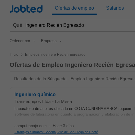
Jobted
Ofertas de empleo
Salarios
Qué
Ordenar por
Empresa
>
Inicio
Empleos Ingeniero Recién Egresado
Ofertas de Empleo Ingeniero Recién Egres
Resultados de la Búsqueda - Empleo Ingeniero Recién Egresa
Ingeniero químico
Transequipos Ltda
-
La Mesa
Laboratorio de aceites ubicado en COTA CUNDINAMARCA requiere
software de laboratorio en cuanto a programación y elaboración de 
computrabajo.com
-
Hace 3 días
2 trabajos similares: Soacha, Villa de San Diego de Ubaté