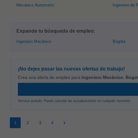
Mecánico Automotriz
Ingeniero de 
Expande tu búsqueda de empleo:
Ingeniero Mecánico
Bogotá
¡No dejes pasar las nuevas ofertas de trabajo!
Crea una alerta de empleo para
Ingeniero Mecánico
,
Bogo
Servicio gratuito. Puede cancelar las actualizaciones en cualquier momento
1
2
3
4