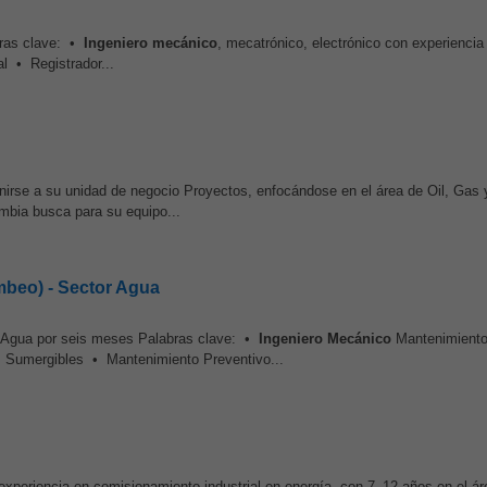
bras clave: •
Ingeniero
mecánico
, mecatrónico, electrónico con experiencia
l • Registrador...
nirse a su unidad de negocio Proyectos, enfocándose en el área de Oil, Gas
mbia busca para su equipo...
beo) - Sector Agua
 Agua por seis meses Palabras clave: •
Ingeniero
Mecánico
Mantenimient
umergibles • Mantenimiento Preventivo...
xperiencia en comisionamiento industrial en energía, con 7–12 años en el ár