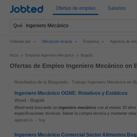
Jobted
Ofertas de empleo
Salarios
Qué
Ordenar por
Ubicación exacta
Empresa
Agencia de em
>
>
Inicio
Empleos Ingeniero Mecánico
Bogotá
Ofertas de Empleo Ingeniero Mecánico en 
Resultados de la Búsqueda - Trabajo Ingeniero Mecánico en B
Ingeniero Mecánico OGNE: Rotativos y Estáticos
Wood
-
Bogotá
Wood está buscando un
ingeniero
mecánico
con al menos 10 años d
especificaciones técnicas, liderar la compra técnica y mantener rela
appcast.io
-
hoy
Ingeniero Mecánico Comercial Sector Alimentos Bog