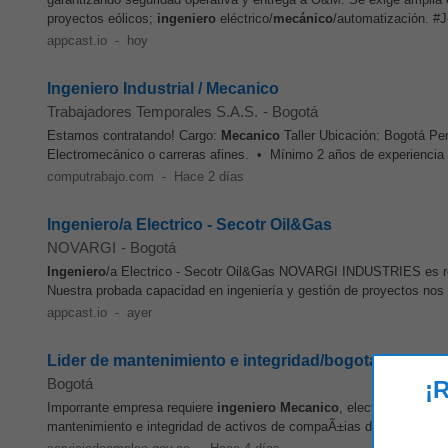
proyectos eólicos;
ingeniero
eléctrico/
mecánico
/automatización. #J-
appcast.io
-
hoy
Ingeniero Industrial / Mecanico
Trabajadores Temporales S.A.S.
-
Bogotá
Estamos contratando! Cargo:
Mecanico
Taller Ubicación: Bogotá Perf
Electromecánico o carreras afines. • Mínimo 2 años de experienci
computrabajo.com
-
Hace 2 días
Ingeniero/a Electrico - Secotr Oil&Gas
NOVARGI
-
Bogotá
Ingeniero
/a Electrico - Secotr Oil&Gas NOVARGI INDUSTRIES es rec
Nuestra probada capacidad en ingeniería y gestión de proyectos nos
appcast.io
-
ayer
Lider de mantenimiento e integridad/bogota
Bogotá
¡R
Imporrante empresa requiere
ingeniero
Mecanico
, electrico, tarjet
mantenimiento e integridad de activos de compaÃ±ias del sector de h