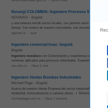
serviciodeempleo.gov.co
-
Hace 4 días
Novargi COLOMBIA: Ingeniero Procesos Senior
NOVARGI
-
Bogotá
y una extensa red de socios locales, nos permite servir mejor a nues
tiempo. Con motivo de nuestro crecimiento, nos encontramos en la
Rec
appcast.io
-
ayer
Ingeniero comercial hvac- bogotá
Bogotá
Ingeniero
mecánico
con Conocimiento y experiencia certificada en 
sistemas aplicados para procesos industriales. Experiencia en el áre
uao.edu.co
-
Hace 1 mes
Ingeniero Ventas Bombas Industriales
Michael Page
-
Bogotá
Acerca de nuestro cliente Empresa del sector industrial/manufactur
Ambiental, Automatización o carreras afines. • Mínimo 5 años de ex
michaelpage.com.co
-
Hace 1 semana