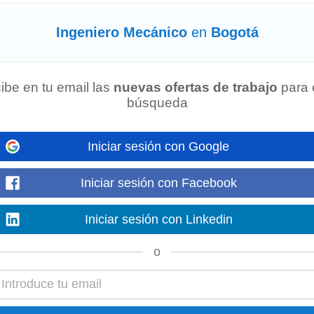
Ingeniero Mecánico
en
Bogotá
tros clientes, ofreciendo productos de calidad, buen servicio y competitivida
 busqueda de un/una
Ingeniero
...
ibe en tu email las
nuevas ofertas de trabajo
para 
búsqueda
Iniciar sesión con Google
mantenimiento de aire acondicionado y refrigeración
mecánica
, preferibleme
a comercial y de ventas...
Iniciar sesión con Facebook
Iniciar sesión con Linkedin
o
ero ubicada en Bogotá. Descripción • Profesional en Ingeniería Química,
Mec
periencia en ventas técnicas...