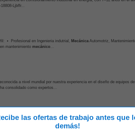
18808-Ljbffr...
il: • Profesional en Ingenieria indutrial,
Mecánica
Automotriz, Mantenimient
a en mantenimiento
mecánico
...
onocida a nivel mundial por nuestra experiencia en el diseño de equipos de
 ha consolidado como expertos...
ecibe las ofertas de trabajo antes que 
a profesional vigente, con 10 aÃ±os de experiencia definiendo y liderar la estra
demás!
idrocarburos, puntualmente...