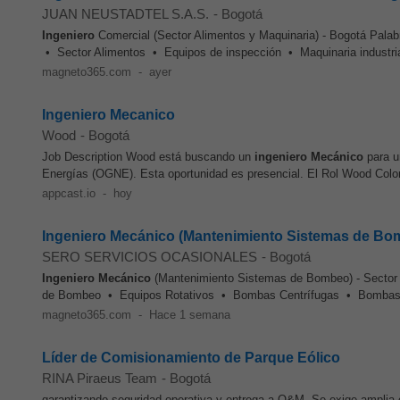
JUAN NEUSTADTEL S.A.S.
-
Bogotá
Ingeniero
Comercial (Sector Alimentos y Maquinaria) - Bogotá Pala
• Sector Alimentos • Equipos de inspección • Maquinaria industria
magneto365.com
-
ayer
Ingeniero Mecanico
Wood
-
Bogotá
Job Description Wood está buscando un
ingeniero
Mecánico
para u
Energías (OGNE). Esta oportunidad es presencial. El Rol Wood Colo
appcast.io
-
hoy
Ingeniero Mecánico (Mantenimiento Sistemas de Bom
SERO SERVICIOS OCASIONALES
-
Bogotá
Ingeniero
Mecánico
(Mantenimiento Sistemas de Bombeo) - Sector
de Bombeo • Equipos Rotativos • Bombas Centrífugas • Bombas S
magneto365.com
-
Hace 1 semana
Líder de Comisionamiento de Parque Eólico
RINA Piraeus Team
-
Bogotá
garantizando seguridad operativa y entrega a O&M. Se exige amplia e