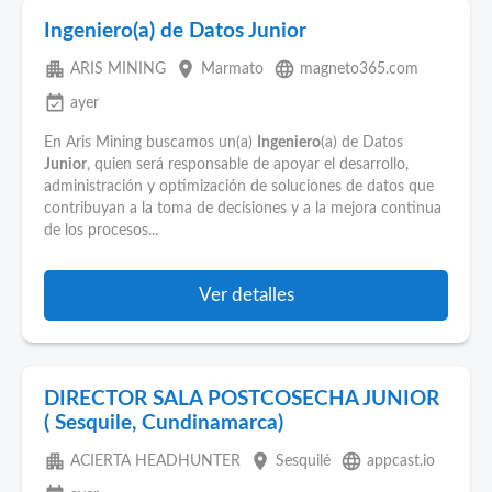
Ingeniero(a) de Datos Junior
apartment
place
language
ARIS MINING
Marmato
magneto365.com
event_available
ayer
En Aris Mining buscamos un(a)
Ingeniero
(a) de Datos
Junior
, quien será responsable de apoyar el desarrollo,
administración y optimización de soluciones de datos que
contribuyan a la toma de decisiones y a la mejora continua
de los procesos...
Ver detalles
DIRECTOR SALA POSTCOSECHA JUNIOR
( Sesquile, Cundinamarca)
apartment
place
language
ACIERTA HEADHUNTER
Sesquilé
appcast.io