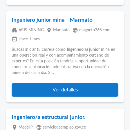
Ingeniero junior mina - Marmato
apartment
place
language
ARIS MINING
Marmato
magneto365.com
event_available
Hace 1 mes
Buscas iniciar tu carrera como
Ingeniero
(a)
junior
mina en
una operación real y con acompañamiento cercano de
expertos? En esta posición tendrás la oportunidad de
conectar la planeación administrativa con la operación
minera del día a día. Si...
Ver detalles
Ingeniero/a estructural junior.
place
language
Medellín
serviciodeempleo.gov.co