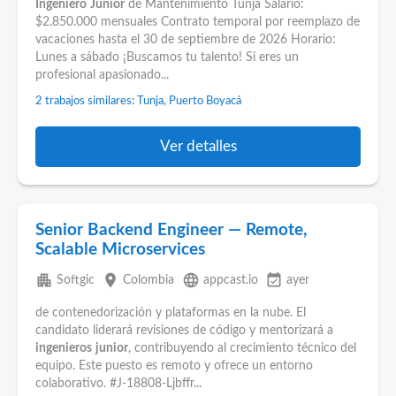
Ingeniero
Junior
de Mantenimiento Tunja Salario:
$2.850.000 mensuales Contrato temporal por reemplazo de
vacaciones hasta el 30 de septiembre de 2026 Horario:
Lunes a sábado ¡Buscamos tu talento! Si eres un
profesional apasionado...
2 trabajos similares: Tunja, Puerto Boyacá
Ver detalles
Senior Backend Engineer — Remote,
Scalable Microservices
apartment
place
language
event_available
Softgic
Colombia
appcast.io
ayer
de contenedorización y plataformas en la nube. El
candidato liderará revisiones de código y mentorizará a
ingenieros
junior
, contribuyendo al crecimiento técnico del
equipo. Este puesto es remoto y ofrece un entorno
colaborativo. #J-18808-Ljbffr...