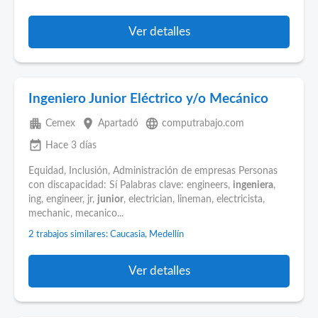
Ver detalles
Ingeniero Junior Eléctrico y/o Mecánico
apartment
place
language
Cemex
Apartadó
computrabajo.com
event_available
Hace 3 días
Equidad, Inclusión, Administración de empresas Personas
con discapacidad: Sí Palabras clave: engineers,
ingeniera
,
ing, engineer, jr,
junior
, electrician, lineman, electricista,
mechanic, mecanico...
2 trabajos similares: Caucasia, Medellín
Ver detalles