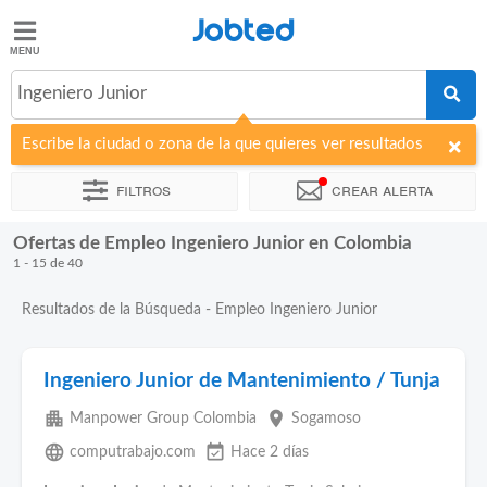
Jobted
Jobted
Ofertas
Ingeniero Junior
de
empleo
Escribe la ciudad o zona de la que quieres ver resultados
Filtros
Crear alerta
Salarios
Ofertas de Empleo Ingeniero Junior en Colombia
Ordenar por
Empresa
Agencia de empleo
Horas de trabajo
1 - 15 de 40
Resultados de la Búsqueda - Empleo Ingeniero Junior
Ingeniero Junior de Mantenimiento / Tunja
apartment
place
Manpower Group Colombia
Sogamoso
language
event_available
computrabajo.com
Hace 2 días