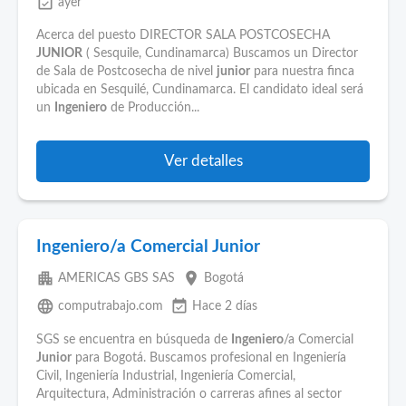
event_available
ayer
Acerca del puesto DIRECTOR SALA POSTCOSECHA
JUNIOR
( Sesquile, Cundinamarca) Buscamos un Director
de Sala de Postcosecha de nivel
junior
para nuestra finca
ubicada en Sesquilé, Cundinamarca. El candidato ideal será
un
Ingeniero
de Producción...
Ver detalles
Ingeniero/a Comercial Junior
apartment
place
AMERICAS GBS SAS
Bogotá
language
event_available
computrabajo.com
Hace 2 días
SGS se encuentra en búsqueda de
Ingeniero
/a Comercial
Junior
para Bogotá. Buscamos profesional en Ingeniería
Civil, Ingeniería Industrial, Ingeniería Comercial,
Arquitectura, Administración o carreras afines al sector