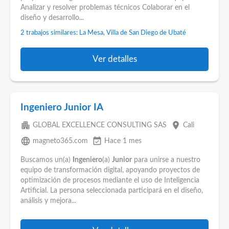
Analizar y resolver problemas técnicos Colaborar en el
diseño y desarrollo...
2 trabajos similares: La Mesa, Villa de San Diego de Ubaté
Ver detalles
Ingeniero Junior IA
apartment
place
GLOBAL EXCELLENCE CONSULTING SAS
Cali
language
event_available
magneto365.com
Hace 1 mes
Buscamos un(a)
Ingeniero
(a)
Junior
para unirse a nuestro
equipo de transformación digital, apoyando proyectos de
optimización de procesos mediante el uso de Inteligencia
Artificial. La persona seleccionada participará en el diseño,
análisis y mejora...