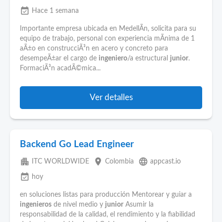
event_available
Hace 1 semana
Importante empresa ubicada en MedellÃ­n, solicita para su
equipo de trabajo, personal con experiencia mÃ­nima de 1
aÃ±o en construcciÃ³n en acero y concreto para
desempeÃ±ar el cargo de
ingeniero
/a estructural
junior
.
FormaciÃ³n acadÃ©mica...
Ver detalles
Backend Go Lead Engineer
apartment
place
language
ITC WORLDWIDE
Colombia
appcast.io
event_available
hoy
en soluciones listas para producción Mentorear y guiar a
ingenieros
de nivel medio y
junior
Asumir la
responsabilidad de la calidad, el rendimiento y la fiabilidad