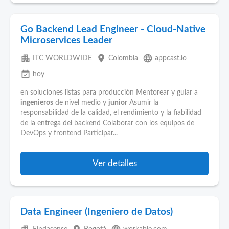
Go Backend Lead Engineer - Cloud-Native
Microservices Leader
apartment
place
language
ITC WORLDWIDE
Colombia
appcast.io
event_available
hoy
en soluciones listas para producción Mentorear y guiar a
ingenieros
de nivel medio y
junior
Asumir la
responsabilidad de la calidad, el rendimiento y la fiabilidad
de la entrega del backend Colaborar con los equipos de
DevOps y frontend Participar...
Ver detalles
Data Engineer (Ingeniero de Datos)