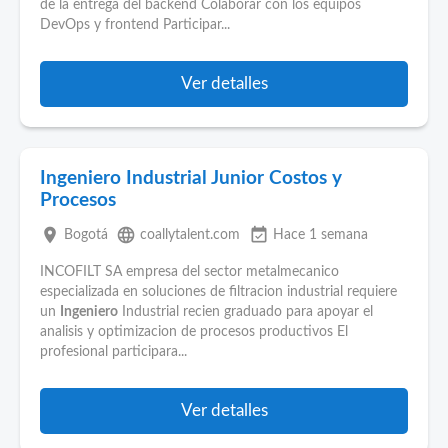
de la entrega del backend Colaborar con los equipos
DevOps y frontend Participar...
Ver detalles
Ingeniero Industrial Junior Costos y
Procesos
place
language
event_available
Bogotá
coallytalent.com
Hace 1 semana
INCOFILT SA empresa del sector metalmecanico
especializada en soluciones de filtracion industrial requiere
un
Ingeniero
Industrial recien graduado para apoyar el
analisis y optimizacion de procesos productivos El
profesional participara...
Ver detalles