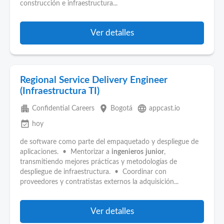
construcción e infraestructura...
Ver detalles
Regional Service Delivery Engineer
(Infraestructura TI)
apartment
place
language
Confidential Careers
Bogotá
appcast.io
event_available
hoy
de software como parte del empaquetado y despliegue de
aplicaciones. • Mentorizar a
ingenieros
junior
,
transmitiendo mejores prácticas y metodologías de
despliegue de infraestructura. • Coordinar con
proveedores y contratistas externos la adquisición...
Ver detalles