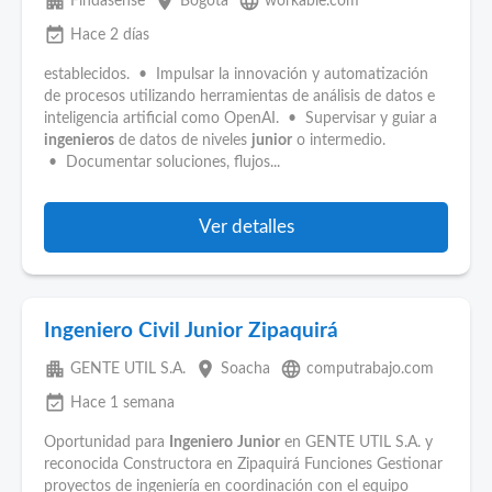
apartment
place
language
Findasense
Bogotá
workable.com
event_available
Hace 2 días
establecidos. • Impulsar la innovación y automatización
de procesos utilizando herramientas de análisis de datos e
inteligencia artificial como OpenAI. • Supervisar y guiar a
ingenieros
de datos de niveles
junior
o intermedio.
• Documentar soluciones, flujos...
Ver detalles
Ingeniero Civil Junior Zipaquirá
apartment
place
language
GENTE UTIL S.A.
Soacha
computrabajo.com
event_available
Hace 1 semana
Oportunidad para
Ingeniero
Junior
en GENTE UTIL S.A. y
reconocida Constructora en Zipaquirá Funciones Gestionar
proyectos de ingeniería en coordinación con el equipo