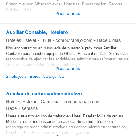
Conocimientos: Microsoft excel, Nominas, Programacion, Reporte
Palabras clave...
Mostrar más
Auxiliar Contable, Hotelero
Hoteles Estelar
-
Tuluá
-
computrabajo.com
-
Hace 6 días
Nos encontramos en búsqueda de nuestro/a próximo/a Auxiliar
Contable para nuestro equipo de Oficina Principal en Cali. Serás el/la
responsable de ejecutar las actividades administrativas/operativas del
área, de acuerdo a las normas contables y...
Mostrar más
2 trabajos similares: Cartago, Cali
Auxiliar de cartera/administrativo
Hoteles Estelar
-
Caucasia
-
computrabajo.com
-
Hace 1 semana
Únete a nuestro equipo de trabajo en
Hotel
Estelar
Milla de oro en
Medellin, estamos buscando un auxiliar de cartera, técnico o
tecnólogo en áreas administrativas con conocimiento en facturación,
Excel, cartera Funciones Gestionar las carteras...