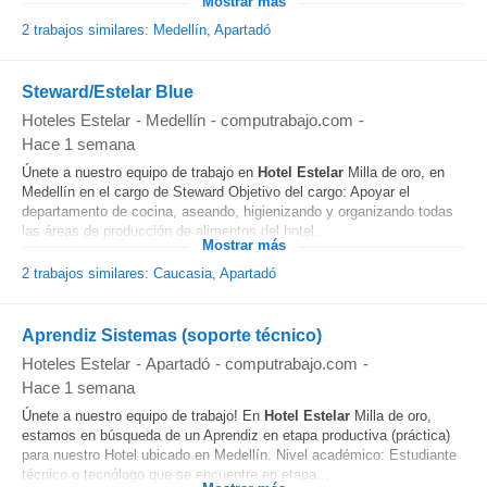
Mostrar más
2 trabajos similares: Medellín, Apartadó
Steward/Estelar Blue
Hoteles Estelar
-
Medellín
-
computrabajo.com
-
Hace 1 semana
Únete a nuestro equipo de trabajo en
Hotel
Estelar
Milla de oro, en
Medellín en el cargo de Steward Objetivo del cargo: Apoyar el
departamento de cocina, aseando, higienizando y organizando todas
las áreas de producción de alimentos del hotel...
Mostrar más
2 trabajos similares: Caucasia, Apartadó
Aprendiz Sistemas (soporte técnico)
Hoteles Estelar
-
Apartadó
-
computrabajo.com
-
Hace 1 semana
Únete a nuestro equipo de trabajo! En
Hotel
Estelar
Milla de oro,
estamos en búsqueda de un Aprendiz en etapa productiva (práctica)
para nuestro Hotel ubicado en Medellín. Nivel académico: Estudiante
técnico o tecnólogo que se encuentre en etapa...