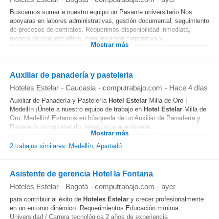
Buscamos sumar a nuestro equipo un Pasante universitario Nos
apoyaras en labores administrativas, gestión documental, seguimiento
de procesos de contratos. Requerimos disponibilidad inmediata,
manejo de paquete office, comunicación corporativa y...
Mostrar más
Auxiliar de panadería y pasteleria
Hoteles Estelar
-
Caucasia
-
computrabajo.com
-
Hace 4 días
Auxiliar de Panadería y Pastelería
Hotel
Estelar
Milla de Oro |
Medellín ¡Únete a nuestro equipo de trabajo en
Hotel
Estelar
Milla de
Oro, Medellín! Estamos en búsqueda de un Auxiliar de Panadería y
Pastelería comprometido, proactivo y apasionado...
Mostrar más
2 trabajos similares: Medellín, Apartadó
Asistente de gerencia Hotel la Fontana
Hoteles Estelar
-
Bogotá
-
computrabajo.com
-
ayer
para contribuir al éxito de
Hoteles
Estelar
y crecer profesionalmente
en un entorno dinámico. Requerimientos Educación mínima:
Universidad / Carrera tecnológica 2 años de experiencia