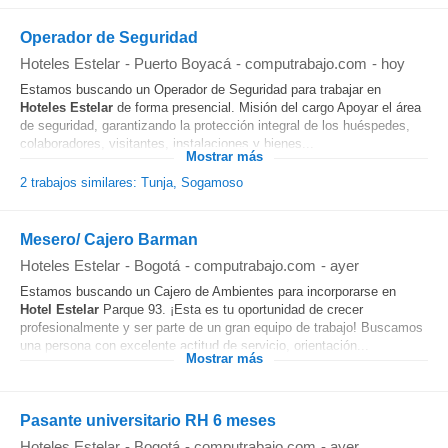
Operador de Seguridad
Hoteles Estelar
-
Puerto Boyacá
-
computrabajo.com
-
hoy
Estamos buscando un Operador de Seguridad para trabajar en
Hoteles
Estelar
de forma presencial. Misión del cargo Apoyar el área
de seguridad, garantizando la protección integral de los huéspedes,
colaboradores, visitantes, instalaciones y bienes...
Mostrar más
2 trabajos similares: Tunja, Sogamoso
Mesero/ Cajero Barman
Hoteles Estelar
-
Bogotá
-
computrabajo.com
-
ayer
Estamos buscando un Cajero de Ambientes para incorporarse en
Hotel
Estelar
Parque 93. ¡Esta es tu oportunidad de crecer
profesionalmente y ser parte de un gran equipo de trabajo! Buscamos
una persona con excelente actitud de servicio, orientación...
Mostrar más
Pasante universitario RH 6 meses
Hoteles Estelar
-
Bogotá
-
computrabajo.com
-
ayer