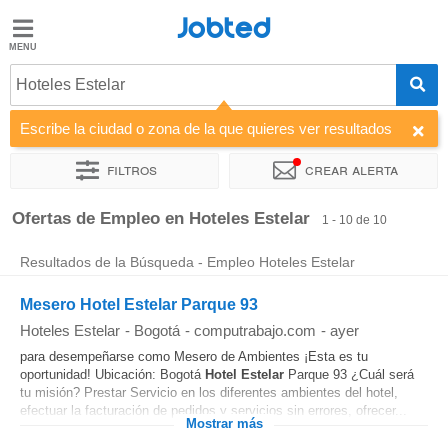
Jobted
Jobted
Ofertas
Hoteles Estelar
de
empleo
Escribe la ciudad o zona de la que quieres ver resultados
Filtros
Crear alerta
Salarios
Ordenar por
Empresa
Ofertas de Empleo en Hoteles Estelar
1 - 10 de 10
Resultados de la Búsqueda - Empleo Hoteles Estelar
Mesero Hotel Estelar Parque 93
Hoteles Estelar
-
Bogotá
-
computrabajo.com
-
ayer
para desempeñarse como Mesero de Ambientes ¡Esta es tu
oportunidad! Ubicación: Bogotá
Hotel
Estelar
Parque 93 ¿Cuál será
tu misión? Prestar Servicio en los diferentes ambientes del hotel,
efectuar la facturación de pedidos y servicios sin errores, ofrecer...
Mostrar más