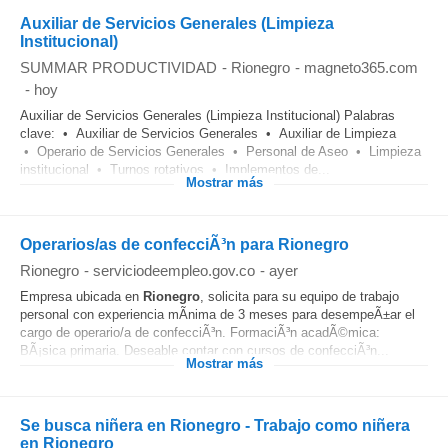
Auxiliar de Servicios Generales (Limpieza
Institucional)
SUMMAR PRODUCTIVIDAD
-
Rionegro
-
magneto365.com
-
hoy
Auxiliar de Servicios Generales (Limpieza Institucional) Palabras
clave: • Auxiliar de Servicios Generales • Auxiliar de Limpieza
• Operario de Servicios Generales • Personal de Aseo • Limpieza
institucional • Turnos rotativos • Implementos de...
Mostrar más
Operarios/as de confecciÃ³n para Rionegro
Rionegro
-
serviciodeempleo.gov.co
-
ayer
Empresa ubicada en
Rionegro
, solicita para su equipo de trabajo
personal con experiencia mÃ­nima de 3 meses para desempeÃ±ar el
cargo de operario/a de confecciÃ³n. FormaciÃ³n acadÃ©mica:
BÃ¡sica primaria. Deseable contar con cursos de confecciÃ³n...
Mostrar más
Se busca niñera en Rionegro - Trabajo como niñera
en Rionegro