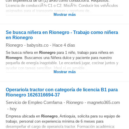
con experiencia de un (1) aÃ±o como conductor/a. Requisitos:
Licencia de conducciÃ³n C1 o C2. MisiÃ³n: Conducir los vehÃ­culos
asignados para el transporte seguro y oportuno de...
Mostrar más
Se busca niñera en Rionegro - Trabajo como niñera
en Rionegro
Rionegro
-
babysits.co
-
Hace 4 días
Se busca niñera en
Rionegro
para 1 niño, trabajo para niñera en
Rionegro
. Buscamos una Niñera dulce y paciente para nuestro
pequeña de energía inagotable. Le encantará jugar, cocinar juntos y
ayudar con tareas sencillas. Ideal si es amable...
Mostrar más
Operario/a tractor con categoría de licencia B1 para
Rionegro 1626316694-37
Servicio de Empleo Comfama
-
Rionegro
-
magneto365.com
-
hoy
Empresa ubicada en
Rionegro
, Antioquia, solicita para su equipo de
trabajo, personal con experiencia mínima de 6 meses para
desempeñar el cargo de operario/a tractor. Formación académica: