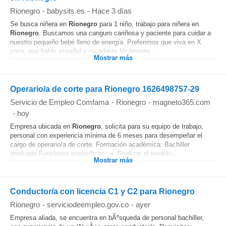
Rionegro
-
babysits.es
-
Hace 3 días
Se busca niñera en
Rionegro
para 1 niño, trabajo para niñera en
Rionegro
. Buscamos una canguro cariñosa y paciente para cuidar a
nuestro pequeño bebé lleno de energía. Preferimos que viva en X
zona, que hable español y se adapte fácilmente...
Mostrar más
Operario/a de corte para Rionegro 1626498757-29
Servicio de Empleo Comfama
-
Rionegro
-
magneto365.com
-
hoy
Empresa ubicada en
Rionegro
, solicita para su equipo de trabajo,
personal con experiencia mínima de 6 meses para desempeñar el
cargo de operario/a de corte. Formación académica: Bachiller
graduado Funciones específicas: • Realizar el tendido...
Mostrar más
Conductor/a con licencia C1 y C2 para Rionegro
Rionegro
-
serviciodeempleo.gov.co
-
ayer
Empresa aliada, se encuentra en bÃºsqueda de personal bachiller,