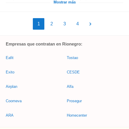
Mostrar más
1
2
3
4
Empresas que contratan en Rionegro:
Eafit
Tostao
Exito
CESDE
Airplan
Alfa
Coomeva
Prosegur
ARA
Homecenter