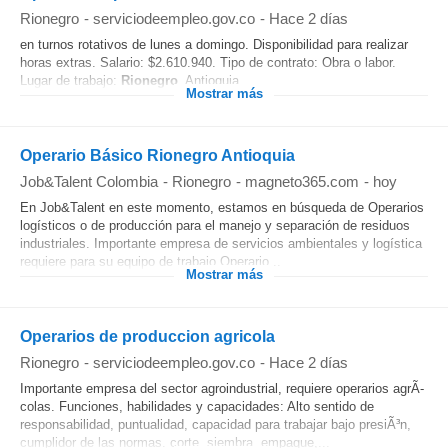
Rionegro
-
serviciodeempleo.gov.co
-
Hace 2 días
en turnos rotativos de lunes a domingo. Disponibilidad para realizar
horas extras. Salario: $2.610.940. Tipo de contrato: Obra o labor.
Lugar de trabajo:
Rionegro
, Antioquia....
Mostrar más
Operario Básico Rionegro Antioquia
Job&Talent Colombia
-
Rionegro
-
magneto365.com
-
hoy
En Job&Talent en este momento, estamos en búsqueda de Operarios
logísticos o de producción para el manejo y separación de residuos
industriales. Importante empresa de servicios ambientales y logística
requiere para su equipo de trabajo Operario...
Mostrar más
Operarios de produccion agricola
Rionegro
-
serviciodeempleo.gov.co
-
Hace 2 días
Importante empresa del sector agroindustrial, requiere operarios agrÃ­
colas. Funciones, habilidades y capacidades: Alto sentido de
responsabilidad, puntualidad, capacidad para trabajar bajo presiÃ³n,
cumplidor de las normas. corte, siembra, empaque,...