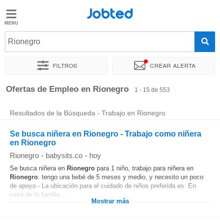
Jobted
Jobted
Ofertas
Rionegro
de
empleo
Filtros
Crear alerta
Ordenar por
Ubicación exacta
Empresa
Agencia de empl
Ofertas de Empleo en Rionegro
1 - 15 de 553
Salarios
Resultados de la Búsqueda - Trabajo en Rionegro
Se busca niñera en Rionegro - Trabajo como niñera
en Rionegro
Rionegro
-
babysits.co
-
hoy
Se busca niñera en
Rionegro
para 1 niño, trabajo para niñera en
Rionegro
. tengo una bebé de 5 meses y medio, y necesito un poco
de apoyo - La ubicación para el cuidado de niños preferida es: En
casa de la familia....
Mostrar más