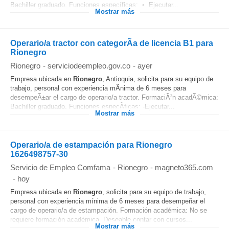
Bachiller graduado. Funciones específicas: • Ejecutar...
Mostrar más
Operario/a tractor con categorÃ­a de licencia B1 para
Rionegro
Rionegro
-
serviciodeempleo.gov.co
-
ayer
Empresa ubicada en
Rionegro
, Antioquia, solicita para su equipo de
trabajo, personal con experiencia mÃ­nima de 6 meses para
desempeÃ±ar el cargo de operario/a tractor. FormaciÃ³n acadÃ©mica:
Bachiller graduado. Funciones especÃ­ficas: -Ejecutar...
Mostrar más
Operario/a de estampación para Rionegro
1626498757-30
Servicio de Empleo Comfama
-
Rionegro
-
magneto365.com
-
hoy
Empresa ubicada en
Rionegro
, solicita para su equipo de trabajo,
personal con experiencia mínima de 6 meses para desempeñar el
cargo de operario/a de estampación. Formación académica: No se
requiere formación académica. Deseable contar con cursos...
Mostrar más