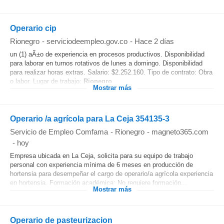
Operario cip
Rionegro
-
serviciodeempleo.gov.co
-
Hace 2 días
un (1) aÃ±o de experiencia en procesos productivos. Disponibilidad
para laborar en turnos rotativos de lunes a domingo. Disponibilidad
para realizar horas extras. Salario: $2.252.160. Tipo de contrato: Obra
o labor. Lugar de trabajo:
Rionegro
,...
Mostrar más
Operario /a agrícola para La Ceja 354135-3
Servicio de Empleo Comfama
-
Rionegro
-
magneto365.com
-
hoy
Empresa ubicada en La Ceja, solicita para su equipo de trabajo
personal con experiencia mínima de 6 meses en producción de
hortensia para desempeñar el cargo de operario/a agrícola experiencia
en hortensia. Formación académica: No requiere formación...
Mostrar más
Operario de pasteurizacion