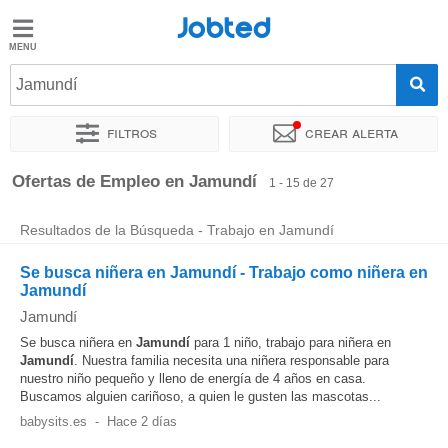
Jobted
Jobted
Ofertas
Jamundí
de
empleo
Filtros
Crear alerta
Ordenar por
Ubicación exacta
Empresa
Ofertas de Empleo en Jamundí
1 - 15 de 27
Salarios
Resultados de la Búsqueda - Trabajo en Jamundí
Se busca niñera en Jamundí - Trabajo como niñera en
Jamundí
Jamundí
Se busca niñera en
Jamundí
para 1 niño, trabajo para niñera en
Jamundí
. Nuestra familia necesita una niñera responsable para
nuestro niño pequeño y lleno de energía de 4 años en casa.
Buscamos alguien cariñoso, a quien le gusten las mascotas...
babysits.es
-
Hace 2 días