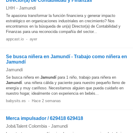
Director(a) de Contabilidad y Finanzas
LHH
-
Jamundí
Te apasiona transformar la función financiera y generar impacto
estratégico en organizaciones industriales en crecimiento? Nos
encontramos en la búsqueda de un(a) Director(a) de Contabilidad y
Finanzas para una reconocida compañía del sector...
appcast.io
-
ayer
Se busca niñera en Jamundí - Trabajo como niñera en
Jamundí
Jamundí
Se busca niñera en
Jamundí
para 1 niño, trabajo para niñera en
Jamundí
. una niñera cálida y paciente para nuestro pequeño lleno de
energía y muy cariñoso. Necesitamos alguien que pueda cuidarlo en
nuestro hogar, idealmente con experiencia en bebés...
babysits.es
-
Hace 2 semanas
Merca impulsador / 629418 629418
Job&Talent Colombia
-
Jamundí