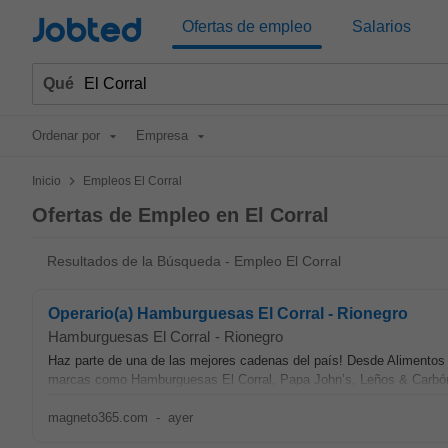
Jobted
Ofertas de empleo
Salarios
Qué
Ordenar por
Empresa
>
Inicio
Empleos El Corral
Ofertas de Empleo en El Corral
Resultados de la Búsqueda - Empleo El Corral
Operario(a) Hamburguesas El Corral - Rionegro
Hamburguesas El Corral
-
Rionegro
Haz parte de una de las mejores cadenas del país! Desde Aliment
marcas como Hamburguesas El Corral, Papa John’s, Leños & Carbón, 
magneto365.com
-
ayer