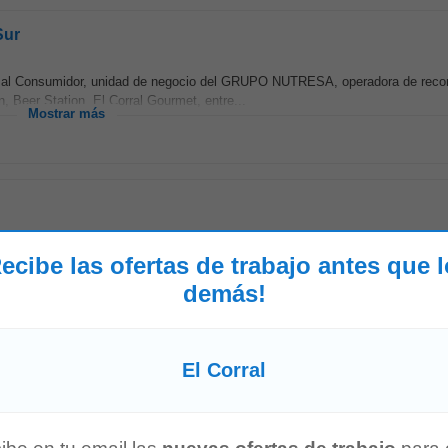
Sur
os al Consumidor, unidad de negocio del GRUPO NUTRESA, operadora de reco
Beer Station, El Corral Gourmet, entre...
Mostrar más
os al Consumidor, unidad de negocio del GRUPO NUTRESA, operadora de reco
ecibe las ofertas de trabajo antes que 
Beer Station, El Corral Gourmet, entre...
Mostrar más
demás!
El Corral
os al Consumidor, unidad de negocio del GRUPO NUTRESA, operadora de reco
Beer Station, El Corral Gourmet, entre...