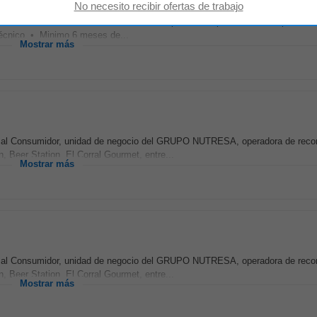
rmet, del GRUPO NUTRESA, está buscando personas apasionadas, responsabl
 técnico • Minimo 6 meses de...
Mostrar más
os al Consumidor, unidad de negocio del GRUPO NUTRESA, operadora de reco
Beer Station, El Corral Gourmet, entre...
Mostrar más
os al Consumidor, unidad de negocio del GRUPO NUTRESA, operadora de reco
Beer Station, El Corral Gourmet, entre...
Mostrar más