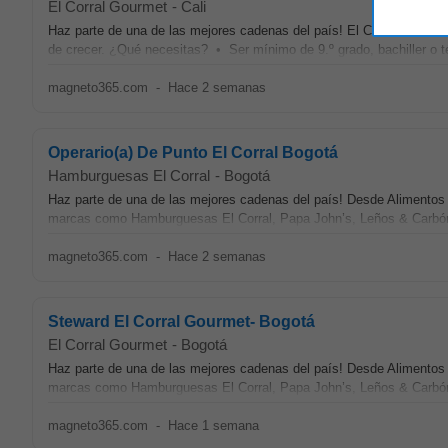
El Corral Gourmet
-
Cali
Haz parte de una de las mejores cadenas del país! El Corral Gou
de crecer. ¿Qué necesitas? • Ser mínimo de 9.º grado, bachiller o
magneto365.com
-
Hace 2 semanas
Operario(a) De Punto El Corral Bogotá
Hamburguesas El Corral
-
Bogotá
Haz parte de una de las mejores cadenas del país! Desde Aliment
marcas como Hamburguesas El Corral, Papa John’s, Leños & Carbón, 
magneto365.com
-
Hace 2 semanas
Steward El Corral Gourmet- Bogotá
El Corral Gourmet
-
Bogotá
Haz parte de una de las mejores cadenas del país! Desde Aliment
marcas como Hamburguesas El Corral, Papa John’s, Leños & Carbón, 
magneto365.com
-
Hace 1 semana