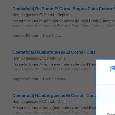
Operario(a) De Punto El Corral Bogota Zona Centro 
Hamburguesas El Corral
-
Bogotá
Haz parte de una de las mejores cadenas del país! Desde Aliment
marcas como Hamburguesas El Corral, Papa John’s, Leños & Carbón, 
magneto365.com
-
Hace 6 días
Operario(a) Hamburguesas El Corral - Chía
Hamburguesas El Corral
-
Chía
Haz parte de una de las mejores cadenas del país! Desde Aliment
¡R
marcas como Hamburguesas El Corral, Papa John’s, Leños & Carbón, 
magneto365.com
-
Hace 1 semana
Operario(a) Hamburguesas El Corral - Cucuta
Hamburguesas El Corral
-
Cúcuta
Haz parte de una de las mejores cadenas del país! Desde Aliment
marcas como Hamburguesas El Corral, Papa John’s, Leños & Carbón, 