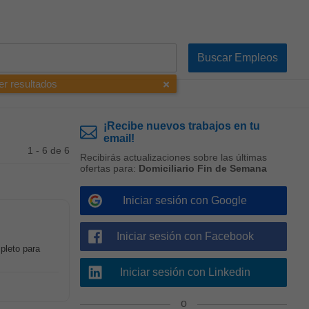
er resultados
¡Recibe nuevos trabajos en tu
email!
1 - 6 de 6
Recibirás actualizaciones sobre las últimas
ofertas para:
Domiciliario Fin de Semana
Iniciar sesión con Google
Iniciar sesión con Facebook
pleto para
Iniciar sesión con Linkedin
o