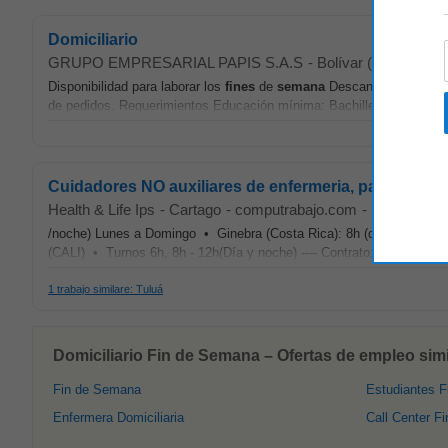
Domiciliario
GRUPO EMPRESARIAL PAPIS S.A.S
-
Bolívar (VAL)
-
com
Disponibilidad para laborar los
fines
de
semana
Descanso de lunes a 
de pedidos. Requerimientos Educación mínima: Bachillerato / Educa
Cuidadores NO auxiliares de enfermeria, para atenció
Health & Life Ips
-
Cartago
-
computrabajo.com
-
Hace 2 se
/noche) Lunes a Domingo • Ginebra (Costa Rica): 8h (dia) Lunes a 
(CALI) • Turnos 6h, 8h - 12h(Día y noche) ---- Contrato: Prestación 
1 trabajo similare: Tuluá
Domiciliario Fin de Semana – Ofertas de empleo simi
Fin de Semana
Estudiantes 
Enfermera Domiciliaria
Call Center F