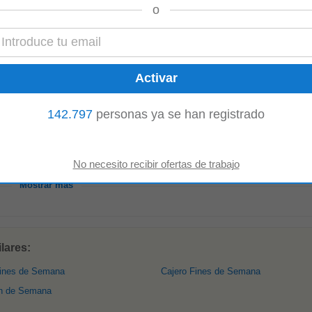
o
putrabajo.com
-
Hace 2 semanas
viernes Nota aclaratoria: no se requiere moto, la empresa asigna la moto par
ción Media 1 año de experiencia Edad...
Mostrar más
142.797
personas ya se han registrado
n domiciliaria de pacientes en casa
manas
Sábado • Turnera: 8h y 12h (dia) Para cubrir descansos en
semana
o
fines
de servicios (renovable cada 4 meses...
Mostrar más
lares:
Fines de Semana
Cajero Fines de Semana
in de Semana