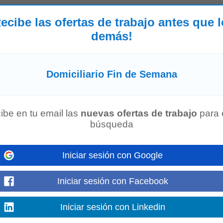
ecibe las ofertas de trabajo antes que 
anas
demás!
ompleto cada programación, en jornada de 7:00 a. m. a 7:00 p. m. ¿Qué bu
encia en atención clínica...
Mostrar más
Domiciliario Fin de Semana
on licencia de transito vigente
ce 1 semana
re disponibilidad para trabajar en horarios flexibles, incluyendo
fines
de
sem
ibe en tu email las
nuevas ofertas de trabajo
para 
ios adicionales acordes...
búsqueda
Mostrar más
Iniciar sesión con Google
te Crónico)
Iniciar sesión con Facebook
365.com
-
Hace 1 mes
 turnos rotativos de 12 horas incluyendo
fines
de
semana
y festivos • Habil
por prestación de servicios Horario...
Iniciar sesión con Linkedin
Mostrar más