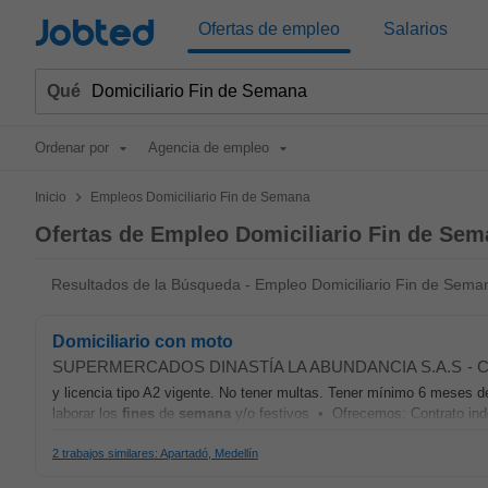
Jobted
Ofertas de empleo
Salarios
Qué
Ordenar por
Agencia de empleo
>
Inicio
Empleos Domiciliario Fin de Semana
Ofertas de Empleo Domiciliario Fin de Se
Resultados de la Búsqueda - Empleo Domiciliario Fin de Sema
Domiciliario con moto
SUPERMERCADOS DINASTÍA LA ABUNDANCIA S.A.S
-
C
y licencia tipo A2 vigente. No tener multas. Tener mínimo 6 meses de
laborar los
fines
de
semana
y/o festivos • Ofrecemos: Contrato inde
2 trabajos similares: Apartadó, Medellín