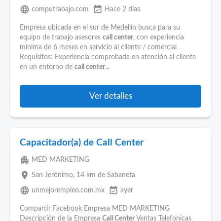
language
event_available
computrabajo.com
Hace 2 días
Empresa ubicada en el sur de Medellín busca para su
equipo de trabajo asesores
call center
, con experiencia
mínima de 6 meses en servicio al cliente / comercial
Requisitos: Experiencia comprobada en atención al cliente
en un entorno de
call center
...
Ver detalles
Capacitador(a) de Call Center
apartment
MED MARKETING
place
San Jerónimo
, 14 km de Sabaneta
language
event_available
unmejorempleo.com.mx
ayer
Compartir Facebook Empresa MED MARKETING
Descripción de la Empresa
Call Center
Ventas Telefonicas