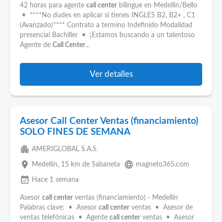
42 horas para agente
call center
bilingue en Medellin/Bello
• ****No dudes en aplicar si tienes INGLES B2, B2+ , C1
(Avanzado)**** Contrato a termino Indefinido Modalidad
presencial Bachiller • ¡Estamos buscando a un talentoso
Agente de
Call Center
...
Ver detalles
Asesor Call Center Ventas (financiamiento)
SOLO FINES DE SEMANA
apartment
AMERIGLOBAL S.A.S.
place
language
Medellín
, 15 km de Sabaneta
magneto365.com
event_available
Hace 1 semana
Asesor
call center
ventas (financiamiento) - Medellín
Palabras clave: • Asesor
call center
ventas • Asesor de
ventas telefónicas • Agente
call center
ventas • Asesor