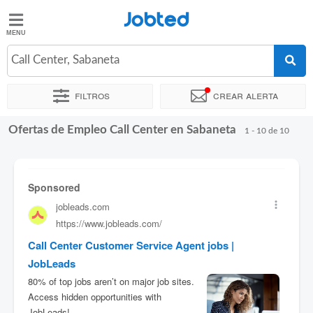
Jobted
Jobted
Ofertas
Call Center, Sabaneta
de
empleo
Filtros
Crear alerta
Ofertas de Empleo Call Center en Sabaneta
Ordenar por
Ubicación exacta
1 - 10 de 10
Salarios