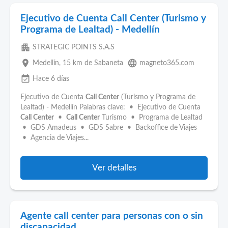
Ejecutivo de Cuenta Call Center (Turismo y
Programa de Lealtad) - Medellín
apartment
STRATEGIC POINTS S.A.S
place
language
Medellín
, 15 km de Sabaneta
magneto365.com
event_available
Hace 6 días
Ejecutivo de Cuenta
Call Center
(Turismo y Programa de
Lealtad) - Medellín Palabras clave: • Ejecutivo de Cuenta
Call Center
•
Call Center
Turismo • Programa de Lealtad
• GDS Amadeus • GDS Sabre • Backoffice de Viajes
• Agencia de Viajes...
Ver detalles
Agente call center para personas con o sin
discapacidad