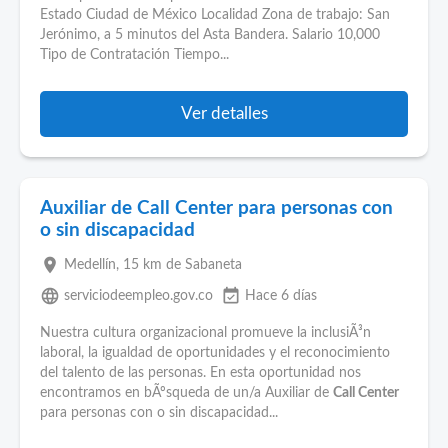
Estado Ciudad de México Localidad Zona de trabajo: San
Jerónimo, a 5 minutos del Asta Bandera. Salario 10,000
Tipo de Contratación Tiempo...
Ver detalles
Auxiliar de Call Center para personas con
o sin discapacidad
place
Medellín
, 15 km de Sabaneta
language
event_available
serviciodeempleo.gov.co
Hace 6 días
Nuestra cultura organizacional promueve la inclusiÃ³n
laboral, la igualdad de oportunidades y el reconocimiento
del talento de las personas. En esta oportunidad nos
encontramos en bÃºsqueda de un/a Auxiliar de
Call Center
para personas con o sin discapacidad...