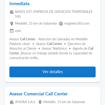
Inmediata
apartment
NASES EST, EMPRESA DE SERVICIOS TEMPORALES
SAS
place
language
Medellín
, 15 km de Sabaneta
magneto365.com
event_available
ayer
Asesor
Call Center
- Atención de Llamadas en Medellín
Palabras clave: • Asesor
Call Center
• Ejecutivo de
Atención al Cliente • Asesor Telefónico • Agente de
Call
Center
¿Buscas un trabajo estable donde tu capacidad de
comunicación brille...
Ver detalles
Asesor Comercial Call Center
apartment
place
A'HORA S.A.S.
Medellín
, 15 km de Sabaneta