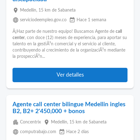
place
Medellín
, 15 km de Sabaneta
language
event_available
serviciodeempleo.gov.co
Hace 1 semana
Â¡Haz parte de nuestro equipo! Buscamos Agente de
call
center
, con doce (12) meses de experiencia, para aportar su
talento en la gestiÃ³n comercial y el servicio al cliente,
contribuyendo al crecimiento de la organizaciÃ³n mediante
la prospecciÃ³n...
Ver detalles
Agente call center bilingue Medellin ingles
B2, B2+ 2'450,000 + bonos
apartment
place
Concentrix
Medellín
, 15 km de Sabaneta
language
event_available
computrabajo.com
Hace 2 días