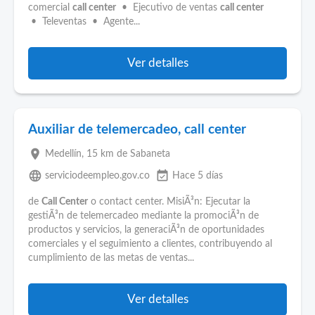
comercial
call center
• Ejecutivo de ventas
call center
• Televentas • Agente...
Ver detalles
Auxiliar de telemercadeo, call center
place
Medellín
, 15 km de Sabaneta
language
event_available
serviciodeempleo.gov.co
Hace 5 días
de
Call Center
o contact center. MisiÃ³n: Ejecutar la
gestiÃ³n de telemercadeo mediante la promociÃ³n de
productos y servicios, la generaciÃ³n de oportunidades
comerciales y el seguimiento a clientes, contribuyendo al
cumplimiento de las metas de ventas...
Ver detalles