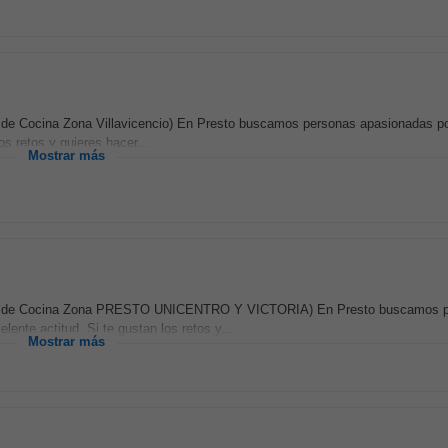
r de Cocina Zona Villavicencio) En Presto buscamos personas apasionadas por
s retos y quieres hacer...
Mostrar más
iliar de Cocina Zona PRESTO UNICENTRO Y VICTORIA) En Presto buscamos 
ente actitud. Si te gustan los retos y...
Mostrar más