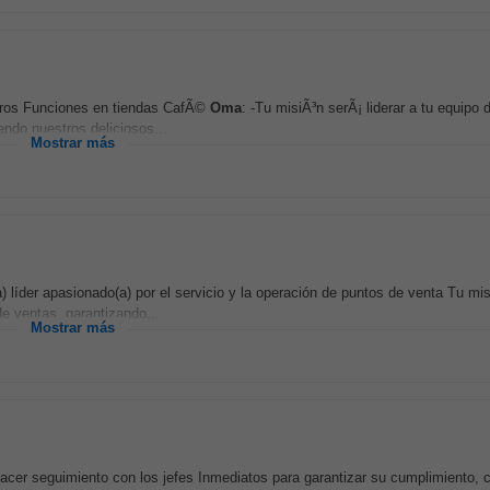
neros Funciones en tiendas CafÃ©
Oma
: -Tu misiÃ³n serÃ¡ liderar a tu equipo 
endo nuestros deliciosos...
Mostrar más
 líder apasionado(a) por el servicio y la operación de puntos de venta Tu mi
de ventas, garantizando...
Mostrar más
cer seguimiento con los jefes Inmediatos para garantizar su cumplimiento, 