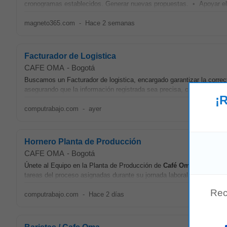
cronogramas establecidos. Generar nuevas propuestas. • Apoyar 
magneto365.com
-
Hace 2 semanas
Facturador de Logistica
CAFE OMA
-
Bogotá
Buscamos un Facturador de logistica, encargado garantizar la correct
asegurando que la información registrada sea precisa, completa y aco
¡R
computrabajo.com
-
ayer
Hornero Planta de Producción
CAFE OMA
-
Bogotá
Únete al Equipo en la Planta de Producción de
Café
Oma
! Misión d
tareas del proceso asignadas durante su jornada laboral. Tu rol será e
Rec
computrabajo.com
-
Hace 2 días