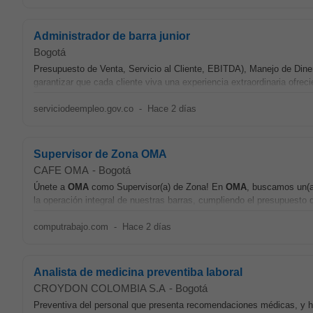
Administrador de barra junior
Bogotá
Presupuesto de Venta, Servicio al Cliente, EBITDA), Manejo de Di
garantizar que cada cliente viva una experiencia extraordinaria ofreci
serviciodeempleo.gov.co
-
Hace 2 días
Supervisor de Zona OMA
CAFE OMA
-
Bogotá
Únete a
OMA
como Supervisor(a) de Zona! En
OMA
, buscamos un(a)
la operación integral de nuestras barras, cumpliendo el presupuesto 
computrabajo.com
-
Hace 2 días
Analista de medicina preventiba laboral
CROYDON COLOMBIA S.A
-
Bogotá
Preventiva del personal que presenta recomendaciones médicas, y ha