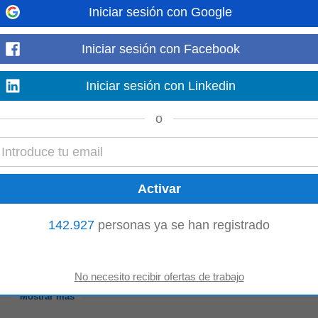
Iniciar sesión con Google
queda de personas apasionadas por el servicio al cliente, con actitud posit
tería. ¿Cuál...
Iniciar sesión con Facebook
Mostrar más
Iniciar sesión con Linkedin
o
el cargo Estamos buscando un personal comprometido y entusiasta que cumpl
sencial para garantizar...
Mostrar más
142.927
personas ya se han registrado
xiliar de Cocina Zona PRESTO PIEDRA PINTADA y HOMECENTER) En Presto 
con excelente actitud. Si te gustan los...
Mostrar más