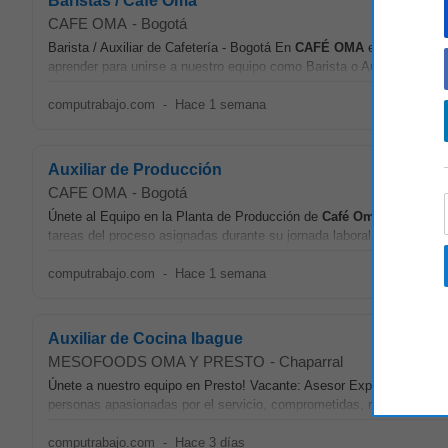
Baristas / Cafe Oma
CAFE OMA
-
Bogotá
Barista / Auxiliar de Cafetería - Bogotá En
CAFÉ
OMA
estamos en bús
aprender para unirse a nuestro equipo como Barista o Auxiliar de Cafe
computrabajo.com
-
Hace 1 semana
Auxiliar de Producción
CAFE OMA
-
Bogotá
Únete al Equipo en la Planta de Producción de
Café
Oma
! Misión d
tareas del proceso asignadas durante su jornada laboral. Tu rol será e
computrabajo.com
-
Hace 1 semana
Auxiliar de Cocina Ibague
MESOFOODS OMA Y PRESTO
-
Chaparral
Únete a nuestro equipo en Presto! Vacante: Asesor Experto (Au
personas apasionadas por el servicio, comprometidas, responsables y 
computrabajo.com
-
Hace 3 días