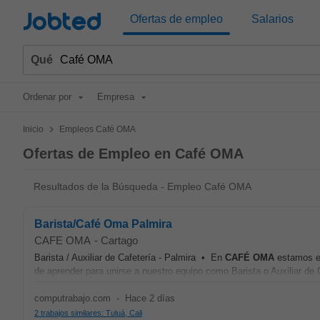
Jobted
Ofertas de empleo
Salarios
Qué
Ordenar por
Empresa
>
Inicio
Empleos Café OMA
Ofertas de Empleo en Café OMA
Resultados de la Búsqueda - Empleo Café OMA
Barista/Café Oma Palmira
CAFE OMA
-
Cartago
Barista / Auxiliar de Cafetería - Palmira • En
CAFÉ
OMA
estamos en
de aprender para unirse a nuestro equipo como Barista o Auxiliar de C
computrabajo.com
-
Hace 2 días
2 trabajos similares: Tuluá, Cali