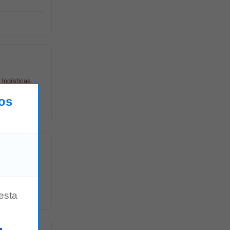
 logísticas,
los
a con las
esta