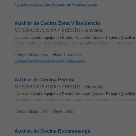
2 trabajos similares: San Sebastián de Mariquita, Ibagué
Auxiliar de Cocina Zona Villavicencio
MESOFOODS OMA Y PRESTO
-
Granada
Únete a nuestro equipo en Presto! Vacante: Asesor Experto (Auxilia
comprometidas, responsables y con excelente actitud. Si te gustan lo
computrabajo.com
-
Hace 1 semana
2 trabajos similares: Puerto Gaitán, Villavicencio
Auxiliar de Cocina Pereira
MESOFOODS OMA Y PRESTO
-
Risaralda
Únete a nuestro equipo en Presto! Vacante: Asesor Experto (Aux
apasionadas por el servicio, comprometidas, responsables y con excel
computrabajo.com
-
Hace 3 días
Auxiliar de Cocina Bucaramanga