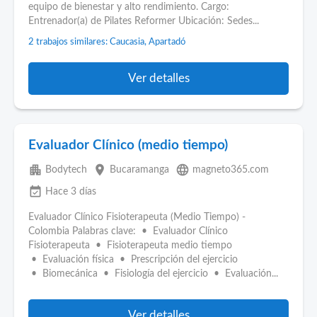
equipo de bienestar y alto rendimiento. Cargo:
Entrenador(a) de Pilates Reformer Ubicación: Sedes...
2 trabajos similares: Caucasia, Apartadó
Ver detalles
Evaluador Clínico (medio tiempo)
apartment
place
language
Bodytech
Bucaramanga
magneto365.com
event_available
Hace 3 días
Evaluador Clínico Fisioterapeuta (Medio Tiempo) -
Colombia Palabras clave: • Evaluador Clínico
Fisioterapeuta • Fisioterapeuta medio tiempo
• Evaluación física • Prescripción del ejercicio
• Biomecánica • Fisiología del ejercicio • Evaluación...
Ver detalles