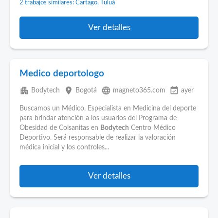
2 trabajos similares: Cartago, Tuluá
Ver detalles
Medico deportologo
apartment
place
language
event_available
Bodytech
Bogotá
magneto365.com
ayer
Buscamos un Médico, Especialista en Medicina del deporte
para brindar atención a los usuarios del Programa de
Obesidad de Colsanitas en
Bodytech
Centro Médico
Deportivo. Será responsable de realizar la valoración
médica inicial y los controles...
Ver detalles