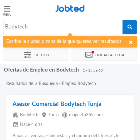
Jobted
Jobted
Ofertas
Bodytech
de
empleo
Escribe la ciudad o zona de la que quieres ver resultados
Filtros
Crear alerta
Salarios
Ofertas de Empleo en Bodytech
Ordenar por
Empresa
Agencia de empleo
1 - 15 de 60
Resultados de la Búsqueda - Empleo Bodytech
Asesor Comercial Bodytech Tunja
apartment
place
language
Bodytech
Tunja
magneto365.com
event_available
Hace 4 días
Amas las ventas, el bienestar y el mundo del fitness? ¿Te