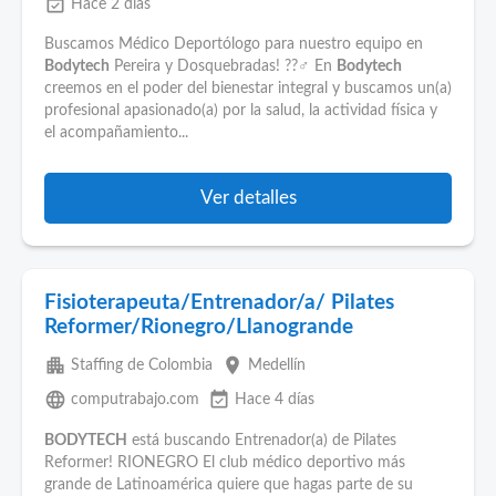
event_available
Hace 2 días
Buscamos Médico Deportólogo para nuestro equipo en
Bodytech
Pereira y Dosquebradas! ??️♂️ En
Bodytech
creemos en el poder del bienestar integral y buscamos un(a)
profesional apasionado(a) por la salud, la actividad física y
el acompañamiento...
Ver detalles
Fisioterapeuta/Entrenador/a/ Pilates
Reformer/Rionegro/Llanogrande
apartment
place
Staffing de Colombia
Medellín
language
event_available
computrabajo.com
Hace 4 días
BODYTECH
está buscando Entrenador(a) de Pilates
Reformer! RIONEGRO El club médico deportivo más
grande de Latinoamérica quiere que hagas parte de su