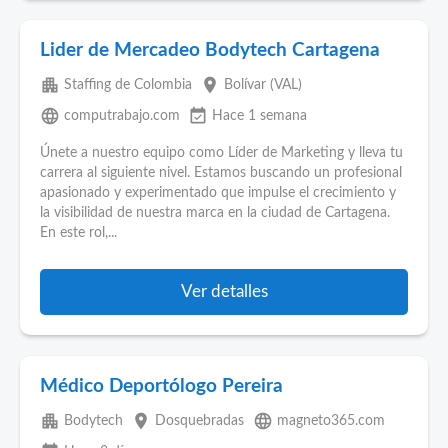
Lider de Mercadeo Bodytech Cartagena
apartment
place
Staffing de Colombia
Bolívar (VAL)
language
event_available
computrabajo.com
Hace 1 semana
Únete a nuestro equipo como Líder de Marketing y lleva tu
carrera al siguiente nivel. Estamos buscando un profesional
apasionado y experimentado que impulse el crecimiento y
la visibilidad de nuestra marca en la ciudad de Cartagena.
En este rol,...
Ver detalles
Médico Deportólogo Pereira
apartment
place
language
Bodytech
Dosquebradas
magneto365.com