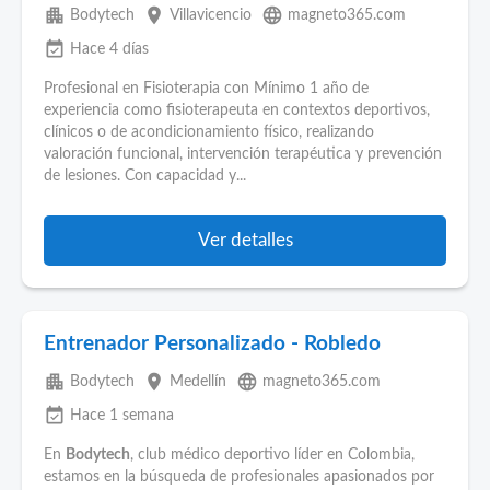
apartment
place
language
Bodytech
Villavicencio
magneto365.com
event_available
Hace 4 días
Profesional en Fisioterapia con Mínimo 1 año de
experiencia como fisioterapeuta en contextos deportivos,
clínicos o de acondicionamiento físico, realizando
valoración funcional, intervención terapéutica y prevención
de lesiones. Con capacidad y...
Ver detalles
Entrenador Personalizado - Robledo
apartment
place
language
Bodytech
Medellín
magneto365.com
event_available
Hace 1 semana
En
Bodytech
, club médico deportivo líder en Colombia,
estamos en la búsqueda de profesionales apasionados por