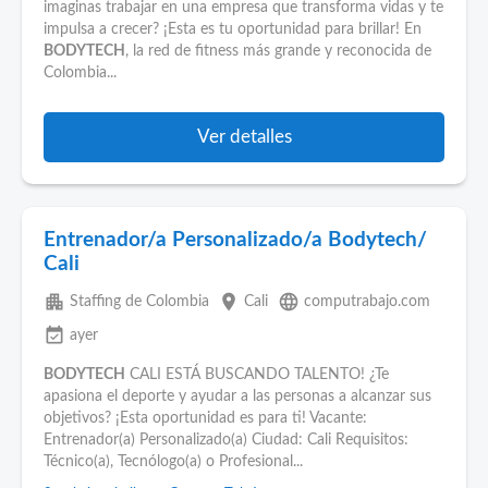
imaginas trabajar en una empresa que transforma vidas y te
impulsa a crecer? ¡Esta es tu oportunidad para brillar! En
BODYTECH
, la red de fitness más grande y reconocida de
Colombia...
Ver detalles
Entrenador/a Personalizado/a Bodytech/
Cali
apartment
place
language
Staffing de Colombia
Cali
computrabajo.com
event_available
ayer
BODYTECH
CALI ESTÁ BUSCANDO TALENTO! ¿Te
apasiona el deporte y ayudar a las personas a alcanzar sus
objetivos? ¡Esta oportunidad es para ti! Vacante:
Entrenador(a) Personalizado(a) Ciudad: Cali Requisitos:
Técnico(a), Tecnólogo(a) o Profesional...