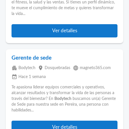
el fitness, la salud y las ventas. Si tienes un perfil dinámico,
te mueve el cumplimiento de metas y quieres transformar
la vida...
Ver detalles
Gerente de sede
apartment
place
language
Bodytech
Dosquebradas
magneto365.com
event_available
Hace 1 semana
Te apasiona liderar equipos comerciales y operativos,
alcanzar resultados y transformar la vida de las personas a
través del bienestar? En
Bodytech
buscamos un(a) Gerente
de Sede para nuestra sede en Pereira, una persona con
habilidades...
Ver detalles