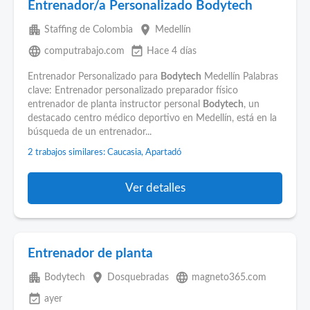
Entrenador/a Personalizado Bodytech
apartment
place
Staffing de Colombia
Medellín
language
event_available
computrabajo.com
Hace 4 días
Entrenador Personalizado para
Bodytech
Medellín Palabras
clave: Entrenador personalizado preparador físico
entrenador de planta instructor personal
Bodytech
, un
destacado centro médico deportivo en Medellín, está en la
búsqueda de un entrenador...
2 trabajos similares: Caucasia, Apartadó
Ver detalles
Entrenador de planta
apartment
place
language
Bodytech
Dosquebradas
magneto365.com
event_available
ayer