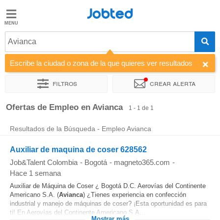
Jobted
Jobted
Ofertas
Avianca
de
empleo
Escribe la ciudad o zona de la que quieres ver resultados
Filtros
Crear alerta
Salarios
Ordenar por
Ofertas de Empleo en Avianca
1 - 1 de 1
Resultados de la Búsqueda - Empleo Avianca
Auxiliar de maquina de coser 628562
Job&Talent Colombia
-
Bogotá
-
magneto365.com
-
Hace 1 semana
Auxiliar de Máquina de Coser ¿ Bogotá D.C. Aerovías del Continente
Americano S.A. (
Avianca
) ¿Tienes experiencia en confección
industrial y manejo de máquinas de coser? ¡Esta oportunidad es para
ti! En Aerovías del Continente Americano S.A...
Mostrar más