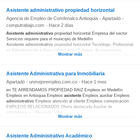
Asistente administrativo propiedad horizontal
Agencia de Empleo de Comfenalco Antioquia
-
Apartadó
-
computrabajo.com
-
Hace 2 días
Asistente
administrativo
propiedad horizontal Empresa del sector
Servicios requiere para el municipio de Medellín
Asistente
administrativo
propiedad horizontal Tecnólogo, Profesional
en Administración a fines con mínimo 12 meses de experiencia...
Mostrar más
Asistente Administrativa para Inmobiliaria
Apartadó
-
unmejorempleo.com.co
-
Hace 1 mes
en TE ARRENDAMOS PROPIEDAD RAIZ Empleos en Medellín
Empleos en Antioquia Empleos
asistente
Empleos auxiliar Empleos
administrativo
Empleos atención al cliente Empleos comunicación
EMPLEOS RELACIONADOS Oferta destacada Auxiliar de
odontología • Ubicación: Villa...
Mostrar más
Asistente Administrativo Académico