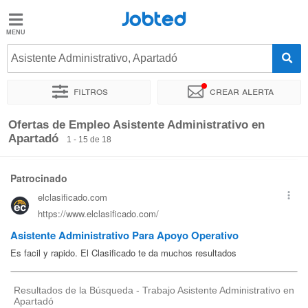
Jobted
Jobted
Ofertas
Asistente Administrativo, Apartadó
de
empleo
Filtros
Crear alerta
Ordenar por
Ubicación exacta
Empresa
Agencia de empl
Ofertas de Empleo Asistente Administrativo en
Salarios
Apartadó
1 - 15 de 18
Resultados de la Búsqueda - Trabajo Asistente Administrativo en
Apartadó