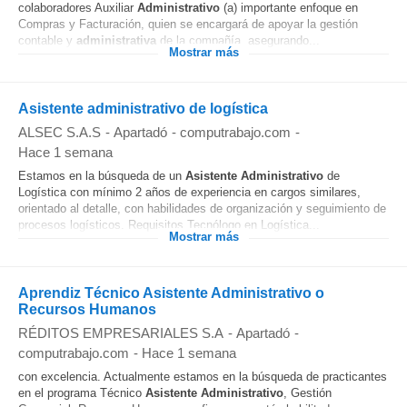
colaboradores Auxiliar
Administrativo
(a) importante enfoque en
Compras y Facturación, quien se encargará de apoyar la gestión
contable y
administrativa
de la compañía, asegurando...
Mostrar más
Asistente administrativo de logística
ALSEC S.A.S
-
Apartadó
-
computrabajo.com
-
Hace 1 semana
Estamos en la búsqueda de un
Asistente
Administrativo
de
Logística con mínimo 2 años de experiencia en cargos similares,
orientado al detalle, con habilidades de organización y seguimiento de
procesos logísticos. Requisitos Tecnólogo en Logística...
Mostrar más
Aprendiz Técnico Asistente Administrativo o
Recursos Humanos
RÉDITOS EMPRESARIALES S.A
-
Apartadó
-
computrabajo.com
-
Hace 1 semana
con excelencia. Actualmente estamos en la búsqueda de practicantes
en el programa Técnico
Asistente
Administrativo
, Gestión