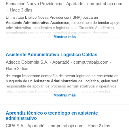
Fundación Nueva Providencia
-
Apartadó
-
computrabajo.com
-
Hace 3 días
El Instituto Bíblico Nueva Providencia (IBNP) busca un
Asistente
Administrativo
Académico, responsable de brindar apoyo
administrativo
, académico y logístico a la Dirección Académica,
garantizando una excelente atención a estudiantes, docentes...
Mostrar más
Asistente Administrativo Logistico Caldas
Adecco Colombia S.A.
-
Apartadó
-
computrabajo.com
-
Hace 2 días
del cargo Importante compañía del sector logístico se encuentra en
búsqueda de un
Asistente
Administrativo
de Logística, quien será
responsable de apoyar los procesos
administrativos
y operativos
relacionados con transporte, documentación logística y gestión...
Mostrar más
Aprendiz técnico o tecnólogo en asistente
administrativo
CIPA S.A
-
Apartadó
-
computrabajo.com
-
Hace 2 días