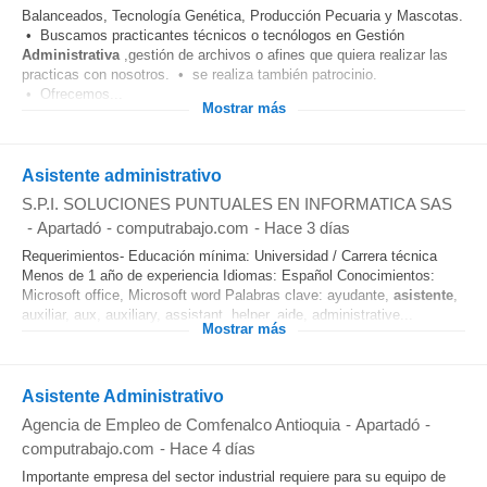
Balanceados, Tecnología Genética, Producción Pecuaria y Mascotas.
• Buscamos practicantes técnicos o tecnólogos en Gestión
Administrativa
,gestión de archivos o afines que quiera realizar las
practicas con nosotros. • se realiza también patrocinio.
• Ofrecemos...
Mostrar más
Asistente administrativo
S.P.I. SOLUCIONES PUNTUALES EN INFORMATICA SAS
-
Apartadó
-
computrabajo.com
-
Hace 3 días
Requerimientos- Educación mínima: Universidad / Carrera técnica
Menos de 1 año de experiencia Idiomas: Español Conocimientos:
Microsoft office, Microsoft word Palabras clave: ayudante,
asistente
,
auxiliar, aux, auxiliary, assistant, helper, aide, administrative...
Mostrar más
Asistente Administrativo
Agencia de Empleo de Comfenalco Antioquia
-
Apartadó
-
computrabajo.com
-
Hace 4 días
Importante empresa del sector industrial requiere para su equipo de