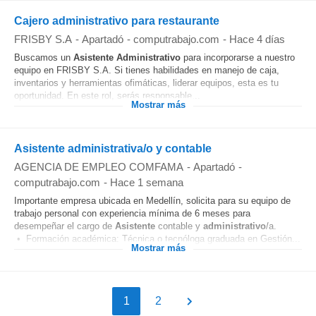
Cajero administrativo para restaurante
FRISBY S.A
-
Apartadó
-
computrabajo.com
-
Hace 4 días
Buscamos un
Asistente
Administrativo
para incorporarse a nuestro
equipo en FRISBY S.A. Si tienes habilidades en manejo de caja,
inventarios y herramientas ofimáticas, liderar equipos, esta es tu
oportunidad. En este rol, serás responsable...
Mostrar más
Asistente administrativa/o y contable
AGENCIA DE EMPLEO COMFAMA
-
Apartadó
-
computrabajo.com
-
Hace 1 semana
Importante empresa ubicada en Medellín, solicita para su equipo de
trabajo personal con experiencia mínima de 6 meses para
desempeñar el cargo de
Asistente
contable y
administrativo
/a.
• Formación académica: Técnica o tecnóloga graduada en Gestión...
Mostrar más
1
2