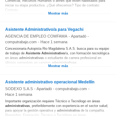
Comercial, Recursos Humanos o afines que estén habilitados para
iniciar su etapa productiva. ¿Qué ofrecemos? Tipo de contrato:
Contrato...
Mostrar más
Asistente Administrativo/a para Vegachi
AGENCIA DE EMPLEO COMFAMA
-
Apartadó
-
computrabajo.com
-
Hace 1 semana
Concesionaria Autopista Rio Magdalena S.A.S. busca para su equipo
de trabajo de
Asistente
Administrativo
/a, con formación tecnológica
en áreas
administrativas
o estudiante de carrera profesional en
últimos semestres en carreras
administrativas
...
Mostrar más
Asistente administrativo operacional Medellín
SODEXO S.A.S
-
Apartadó
-
computrabajo.com
-
Hace 1 semana
Importante organización requiere Técnico o Tecnólogo en áreas
administrativas
, preferiblemente con experiencia en el sector salud,
para apoyar la gestión operativa y
administrativa
de la compañía.
Requisitos: Formación: Técnico o Tecnólogo en áreas...