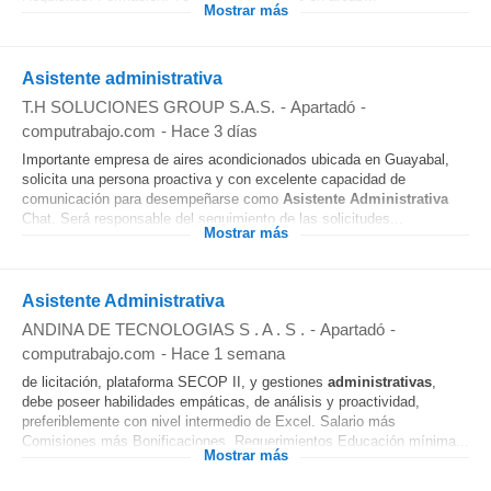
Mostrar más
Asistente administrativa
T.H SOLUCIONES GROUP S.A.S.
-
Apartadó
-
computrabajo.com
-
Hace 3 días
Importante empresa de aires acondicionados ubicada en Guayabal,
solicita una persona proactiva y con excelente capacidad de
comunicación para desempeñarse como
Asistente
Administrativa
Chat. Será responsable del seguimiento de las solicitudes...
Mostrar más
Asistente Administrativa
ANDINA DE TECNOLOGIAS S . A . S .
-
Apartadó
-
computrabajo.com
-
Hace 1 semana
de licitación, plataforma SECOP II, y gestiones
administrativas
,
debe poseer habilidades empáticas, de análisis y proactividad,
preferiblemente con nivel intermedio de Excel. Salario más
Comisiones más Bonificaciones. Requerimientos Educación mínima...
Mostrar más