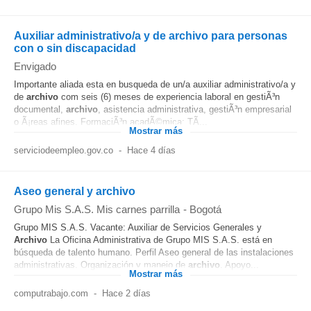
Auxiliar administrativo/a y de archivo para personas
con o sin discapacidad
Envigado
Importante aliada esta en busqueda de un/a auxiliar administrativo/a y
de
archivo
com seis (6) meses de experiencia laboral en gestiÃ³n
documental,
archivo
, asistencia administrativa, gestiÃ³n empresarial
o Ã¡reas afines. FormaciÃ³n acadÃ©mica: TÃ...
Mostrar más
serviciodeempleo.gov.co
-
Hace 4 días
Aseo general y archivo
Grupo Mis S.A.S. Mis carnes parrilla
-
Bogotá
Grupo MIS S.A.S. Vacante: Auxiliar de Servicios Generales y
Archivo
La Oficina Administrativa de Grupo MIS S.A.S. está en
búsqueda de talento humano. Perfil Aseo general de las instalaciones
administrativas. Organización y manejo de
archivo
. Apoyo...
Mostrar más
computrabajo.com
-
Hace 2 días