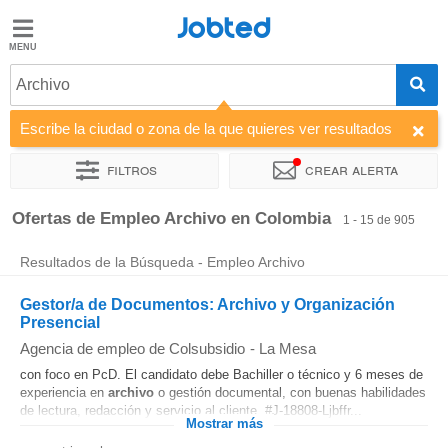
Jobted
Jobted
Ofertas
Archivo
de
empleo
Escribe la ciudad o zona de la que quieres ver resultados
Filtros
Crear alerta
Salarios
Ordenar por
Empresa
Agencia de empleo
Horas de traba
Ofertas de Empleo Archivo en Colombia
1 - 15 de 905
Resultados de la Búsqueda - Empleo Archivo
Gestor/a de Documentos: Archivo y Organización
Presencial
Agencia de empleo de Colsubsidio
-
La Mesa
con foco en PcD. El candidato debe Bachiller o técnico y 6 meses de
experiencia en
archivo
o gestión documental, con buenas habilidades
de lectura, redacción y servicio al cliente. #J-18808-Ljbffr...
Mostrar más