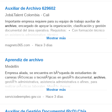
Auxiliar de Archivo 629602
Job&Talent Colombia
-
Cali
Importante empresa requiere para su equipo de trabajo auxiliar de
archivo
, encargado de apoyar la organización, clasificación y gestión
documental del área operativa. Requisitos: • Con formación técnico
en asistencia administrativa, técnico...
Mostrar más
magneto365.com
-
Hace 3 días
Aprendiz de archivo
Medellín
Empresa aliada, se encuentra en bÃºsqueda de estudiantes de
carreras tÃ©cnicas o tecnolÃ³gicas en gestiÃ³n documental,
archivo
,
gestiÃ³n administrativa, asistencia administrativa o afines, para
realizar prÃ¡cticas laborales. MisiÃ³n: Apoyar...
Mostrar más
serviciodeempleo.gov.co
-
Hace 3 días
Auxiliar de Gestión Documental (PcD) Chía,