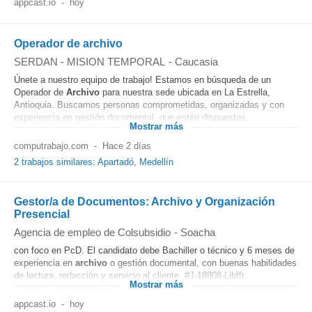
appcast.io
-
hoy
Operador de archivo
SERDAN - MISION TEMPORAL
-
Caucasia
Únete a nuestro equipo de trabajo! Estamos en búsqueda de un
Operador de
Archivo
para nuestra sede ubicada en La Estrella,
Antioquia. Buscamos personas comprometidas, organizadas y con
experiencia en gestión documental, que estén dispuestas...
Mostrar más
computrabajo.com
-
Hace 2 días
2 trabajos similares: Apartadó, Medellín
Gestor/a de Documentos: Archivo y Organización
Presencial
Agencia de empleo de Colsubsidio
-
Soacha
con foco en PcD. El candidato debe Bachiller o técnico y 6 meses de
experiencia en
archivo
o gestión documental, con buenas habilidades
de lectura, redacción y servicio al cliente. #J-18808-Ljbffr...
Mostrar más
appcast.io
-
hoy