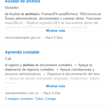
Auxiliar de archivo
Medellín
de Auxiliar de
archivo
/a. FormaciÃ³n acadÃ©mica: TÃ©cnico/a en
Ã¡reas administrativas, documentales o carreras afines. Funciones
especÃ­ficas: - Realizar la producciÃ³n de documentos dentro del
proceso de gestiÃ³n documental. - Ejecutar la preparaciÃ...
Mostrar más
serviciodeempleo.gov.co
-
Hace 4 días
Aprendiz contable
Cali
el registro y
archivo
de documentos contables. • Apoyar la
elaboración de registros contables. • Apoyar conciliaciones y
procesos administrativos. • Organizar la documentación del área.
• Apoyar las demás actividades asignadas. Condiciones: Salario
mínimo...
Mostrar más
unmejorempleo.com.co
-
Hace 4 días
2 trabajos similares: Tuluá, Cartago