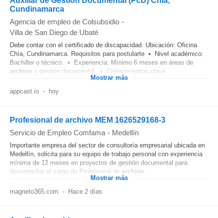
Auxiliar de Gestión Documental (PcD) Chía,
Cundinamarca
Agencia de empleo de Colsubsidio
-
Villa de San Diego de Ubaté
Debe contar con el certificado de discapacidad. Ubicación: Oficina
Chía, Cundinamarca. Requisitos para postularte • Nivel académico:
Bachiller o técnico. • Experiencia: Mínimo 6 meses en áreas de
archivo
y gestión documental. • Conocimientos clave...
Mostrar más
appcast.io
-
hoy
Profesional de archivo MEM 1626529168-3
Servicio de Empleo Comfama
-
Medellín
Importante empresa del sector de consultoría empresarial ubicada en
Medellín, solicita para su equipo de trabajo personal con experiencia
mínima de 12 meses en proyectos de gestión documental para
desempeñar el cargo de Profesional de
archivo
...
Mostrar más
magneto365.com
-
Hace 2 días