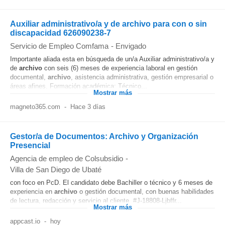
Auxiliar administrativo/a y de archivo para con o sin
discapacidad 626090238-7
Servicio de Empleo Comfama
-
Envigado
Importante aliada esta en búsqueda de un/a Auxiliar administrativo/a y
de
archivo
con seis (6) meses de experiencia laboral en gestión
documental,
archivo
, asistencia administrativa, gestión empresarial o
áreas afines. Formación académica: Técnico...
Mostrar más
magneto365.com
-
Hace 3 días
Gestor/a de Documentos: Archivo y Organización
Presencial
Agencia de empleo de Colsubsidio
-
Villa de San Diego de Ubaté
con foco en PcD. El candidato debe Bachiller o técnico y 6 meses de
experiencia en
archivo
o gestión documental, con buenas habilidades
de lectura, redacción y servicio al cliente. #J-18808-Ljbffr...
Mostrar más
appcast.io
-
hoy