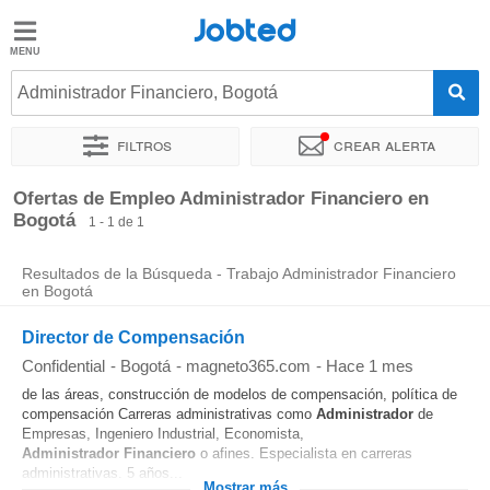
Jobted
Jobted
Ofertas
Administrador Financiero, Bogotá
de
empleo
Filtros
Crear alerta
Ordenar por
Ubicación exacta
Ofertas de Empleo Administrador Financiero en
Salarios
Bogotá
1 - 1 de 1
Resultados de la Búsqueda - Trabajo Administrador Financiero
en Bogotá
Director de Compensación
Confidential
-
Bogotá
-
magneto365.com
-
Hace 1 mes
de las áreas, construcción de modelos de compensación, política de
compensación Carreras administrativas como
Administrador
de
Empresas, Ingeniero Industrial, Economista,
Administrador
Financiero
o afines. Especialista en carreras
administrativas. 5 años...
Mostrar más