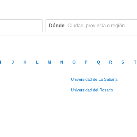
Dónde
I
J
K
L
M
N
O
P
Q
R
S
T
Universidad de La Sabana
Universidad del Rosario