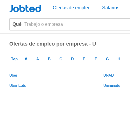
Jobted
Ofertas de empleo
Salarios
Qué
Ofertas de empleo por empresa - U
Top
#
A
B
C
D
E
F
G
H
Uber
UNAD
Uber Eats
Uniminuto